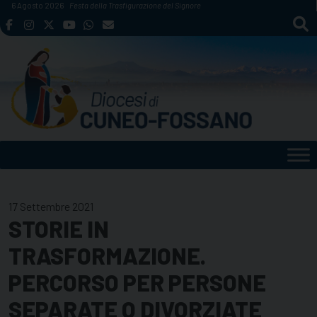
Skip
6 Agosto 2026
Festa della Trasfigurazione del Signore
to
content
17 Settembre 2021
STORIE IN
TRASFORMAZIONE.
PERCORSO PER PERSONE
SEPARATE O DIVORZIATE