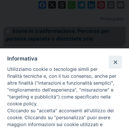
Facebook
X
Threads
WhatsApp
Telegram
LinkedIn
Pinterest
Print
E
Primo piano
Storie in trasformazione. Percorso per
persone separate o divorziate sole
Informativa
Utilizziamo cookie o tecnologie simili per
finalità tecniche e, con il tuo consenso, anche per
altre finalità ("interazioni e funzionalità semplici",
"miglioramento dell'esperienza", "misurazione" e
"targeting e pubblicità") come specificato nella
cookie policy.
Cliccando su "accetta" acconsenti all'utilizzo dei
cookie. Cliccando su "personalizza" puoi avere
via Amedeo Rossi, 28 - 12100 Cuneo
maggiori informazioni sui cookie utilizzati e
segreteriagenerale@diocesicuneofossano.it