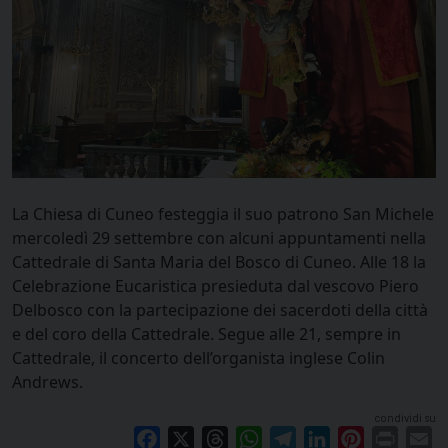
La Chiesa di Cuneo festeggia il suo patrono San Michele
mercoledì 29 settembre con alcuni appuntamenti nella
Cattedrale di Santa Maria del Bosco di Cuneo. Alle 18 la
Celebrazione Eucaristica presieduta dal vescovo Piero
Delbosco con la partecipazione dei sacerdoti della città
e del coro della Cattedrale. Segue alle 21, sempre in
Cattedrale, il concerto dell’organista inglese Colin
Andrews.
condividi su
Facebook
X
Threads
WhatsApp
Telegram
LinkedIn
Pinterest
Print
E