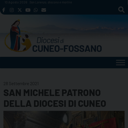
Skip
10 Agosto 2026
San Lorenzo, diacono e martire
to
content
28 Settembre 2021
SAN MICHELE PATRONO
DELLA DIOCESI DI CUNEO