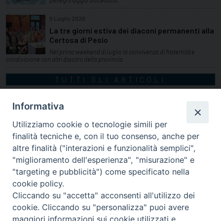
6 Luglio 2026
La tre giorni estiva dei diaconi permanenti alla
Certosa di Pesio
Nel primo weekend di luglio la convivenza di fraternità e
condivisione con altri diaconi della provincia
TUTTI GLI ARTICOLI
Informativa
Utilizziamo cookie o tecnologie simili per
finalità tecniche e, con il tuo consenso, anche per
altre finalità ("interazioni e funzionalità semplici",
"miglioramento dell'esperienza", "misurazione" e
"targeting e pubblicità") come specificato nella
cookie policy.
Cliccando su "accetta" acconsenti all'utilizzo dei
cookie. Cliccando su "personalizza" puoi avere
via Amedeo Rossi, 28 - 12100 Cuneo
maggiori informazioni sui cookie utilizzati e