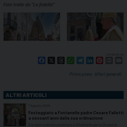
Foto tratte da “La fedeltà”
condividi su
Facebook
X
Threads
WhatsApp
Telegram
LinkedIn
Pinterest
Print
E
Primo piano
Affari generali
ALTRI ARTICOLI
7 Agosto 2026
Festeggiato a Fontanelle padre Cesare Falletti
a sessant’anni dalla sua ordinazione
Era stato ordinato presbitero a Villafalletto per la Diocesi di