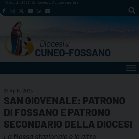
Skip
10 Agosto 2026
San Lorenzo, diacono e martire
to
content
28 Aprile 2025
SAN GIOVENALE: PATRONO
DI FOSSANO E PATRONO
SECONDARIO DELLA DIOCESI
La Messa stazionale e le altre