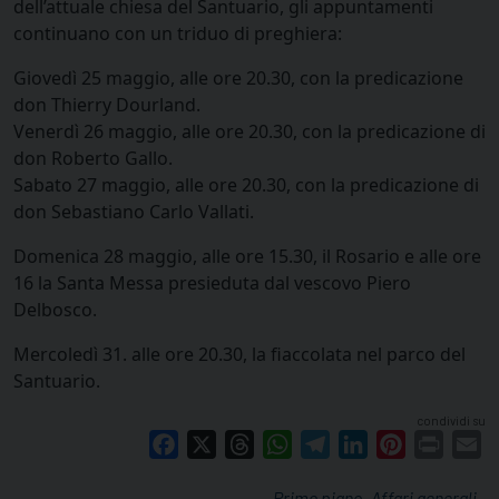
dell’attuale chiesa del Santuario, gli appuntamenti
continuano con un triduo di preghiera:
Giovedì 25 maggio, alle ore 20.30, con la predicazione
don Thierry Dourland.
Venerdì 26 maggio, alle ore 20.30, con la predicazione di
don Roberto Gallo.
Sabato 27 maggio, alle ore 20.30, con la predicazione di
don Sebastiano Carlo Vallati.
Domenica 28 maggio, alle ore 15.30, il Rosario e alle ore
16 la Santa Messa presieduta dal vescovo Piero
Delbosco.
Mercoledì 31. alle ore 20.30, la fiaccolata nel parco del
Santuario.
condividi su
Facebook
X
Threads
WhatsApp
Telegram
LinkedIn
Pinterest
Print
E
Primo piano
Affari generali