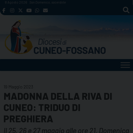
Skip
8 Agosto 2026
San Domenico, sacerdote
to
content
19 Maggio 2023
MADONNA DELLA RIVA DI
CUNEO: TRIDUO DI
PREGHIERA
Il 25, 26 e 27 maggio alle ore 21. Domenica