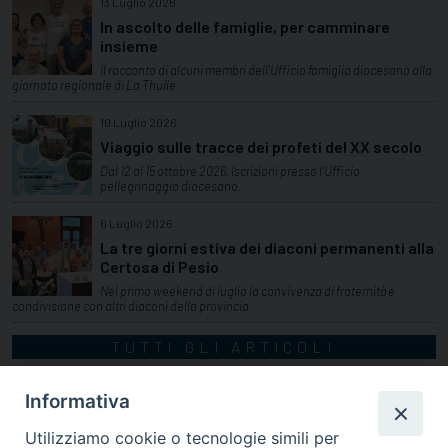
13 Luglio 2026
In ascolto delle famiglie, per camminare
insieme
Il racconto di alcuni membri dell'Ufficio famiglia diocesano alla
giornata regionale di La Thuile
10 Luglio 2026
Viaggio sulle tracce dei profeti del XX secolo
Dal 12 al 15 ottobre 2026. Iscrizioni presso l'Ufficio
pellegrinaggio diocesano.
6 Luglio 2026
La tre giorni estiva dei diaconi permanenti alla
Certosa di Pesio
Nel primo weekend di luglio la convivenza di fraternità e
condivisione con altri diaconi della provincia
TUTTI GLI ARTICOLI
Informativa
Utilizziamo cookie o tecnologie simili per