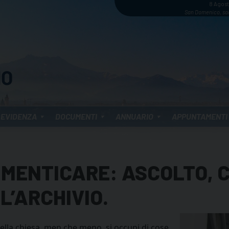
8 Agos
San Domenico, sa
 EVIDENZA
DOCUMENTI
ANNUARIO
APPUNTAMENTI
DIMENTICARE: ASCOLTO,
’ARCHIVIO.
 della chiesa, men che meno, si occupi di cose