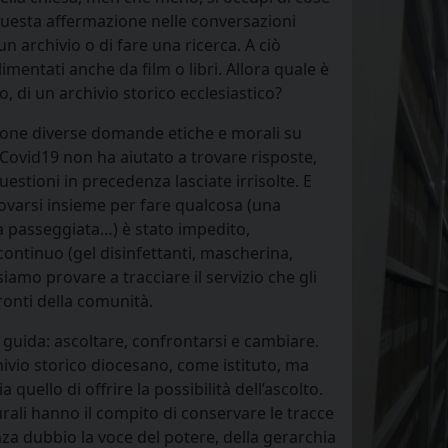
 questa affermazione nelle conversazioni
un archivio o di fare una ricerca. A ciò
imentati anche da film o libri. Allora quale è
so, di un archivio storico ecclesiastico?
 pone diverse domande etiche e morali su
ovid19 non ha aiutato a trovare risposte,
stioni in precedenza lasciate irrisolte. E
rovarsi insieme per fare qualcosa (una
a passeggiata…) è stato impedito,
continuo (gel disinfettanti, mascherina,
siamo provare a tracciare il servizio che gli
ronti della comunità.
 guida: ascoltare, confrontarsi e cambiare.
ivio storico diocesano, come istituto, ma
ia quello di offrire la possibilità dell’ascolto.
turali hanno il compito di conservare le tracce
za dubbio la voce del potere, della gerarchia