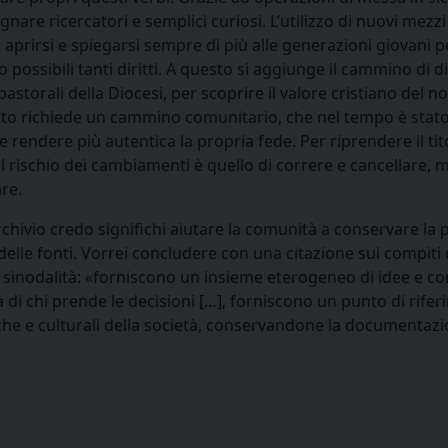
nare ricercatori e semplici curiosi. L’utilizzo di nuovi me
di aprirsi e spiegarsi sempre di più alle generazioni giovani
ossibili tanti diritti. A questo si aggiunge il cammino di dialo
pastorali della Diocesi, per scoprire il valore cristiano del 
to richiede un cammino comunitario, che nel tempo è stato d
rendere più autentica la propria fede. Per riprendere il tit
: il rischio dei cambiamenti è quello di correre e cancellare
re.
chivio credo significhi aiutare la comunità a conservare la
delle fonti. Vorrei concludere con una citazione sui compiti
 sinodalità: «forniscono un insieme eterogeneo di idee e co
tà di chi prende le decisioni […], forniscono un punto di ri
riche e culturali della società, conservandone la documentaz