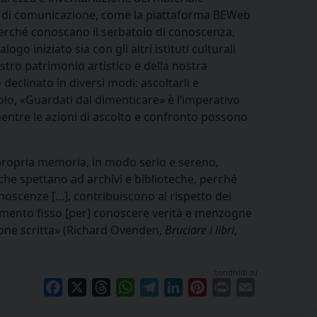
zzi di comunicazione, come la piattaforma BEWeb
 perché conoscano il serbatoio di conoscenza,
go iniziato sia con gli altri istituti culturali
nostro patrimonio artistico e della nostra
eclinato in diversi modi: ascoltarli e
olo, «Guardati dal dimenticare» è l’imperativo
, mentre le azioni di ascolto e confronto possono
 propria memoria, in modo serio e sereno,
 che spettano ad archivi e biblioteche, perché
noscenze […], contribuiscono al rispetto dei
ferimento fisso [per] conoscere verità e menzogne
ione scritta» (Richard Ovenden,
Bruciare i libri
,
condividi su
Facebook
X
Threads
WhatsApp
Telegram
LinkedIn
Pinterest
Print
Email