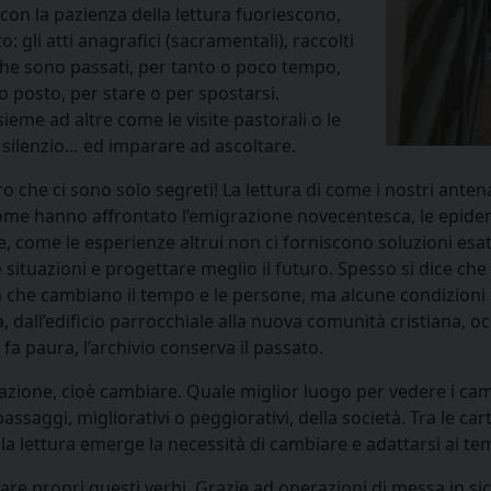
 con la pazienza della lettura fuoriescono,
gli atti anagrafici (sacramentali), raccolti
o che sono passati, per tanto o poco tempo,
o posto, per stare o per spostarsi.
eme ad altre come le visite pastorali o le
n silenzio… ed imparare ad ascoltare.
ero che ci sono solo segreti! La lettura di come i nostri ante
ome hanno affrontato l’emigrazione novecentesca, le epidemi
e, come le esperienze altrui non ci forniscono soluzioni es
ituazioni e progettare meglio il futuro. Spesso si dice che la
fica che cambiano il tempo e le persone, ma alcune condizio
, dall’edificio parrocchiale alla nuova comunità cristiana, o
fa paura, l’archivio conserva il passato.
l’azione, cioè cambiare. Quale miglior luogo per vedere i camb
ssaggi, migliorativi o peggiorativi, della società. Tra le car
ettura emerge la necessità di cambiare e adattarsi ai tempi
are propri questi verbi. Grazie ad operazioni di messa in si