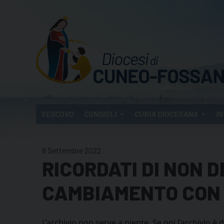
Skip
to
content
VESCOVO
CONSIGLI
CURIA DIOCESANA
IN
8 Settembre 2022
RICORDATI DI NON 
CAMBIAMENTO CON L
L’archivio non serve a niente. Se poi l’archivio è