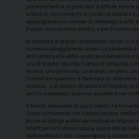
più importanti e urgenti! Non è difficile sentire
ordinarie, nel momento in cui dici di lavorare in 
aggiungiamo una miriade di stereotipi, a volte al
il senso di un archivio storico, e per il nostro ca
In un’epoca di grandi cambiamenti sociali, ci si
numerosi atteggiamenti umani. La pandemia di C
anzi sembra che abbia acuito problematiche e que
una di queste riguarda il senso di comunità: il t
lezione, una cerimonia, un pranzo, un gioco, un
l’incontrare qualcuno è diventato un difendersi 
distanza…). In questa situazione di fragilità, pos
archivi ecclesiastici possono assumersi nei conf
Il Sinodo diocesano da poco indetto ha tre verbi
Credo fermamente che il primo servizio dell’Arch
anche di tutti gli archivi parrocchiali e religiosi, s
Infatti per loro stessa natura, questi istituti cul
delle molte voci che compongono la società: sen