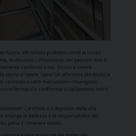
nati hanno affrontato problemi simili ai nostri
e, le alluvioni… Attenzione: nel passato non si
attamente conformi a noi. Occorre invece
 storia si ripete: falso! Un aforisma attribuito a
ni di contesto o certi meccanismi rimangono
ccorre fermarsi e confrontarsi seriamente con il
iamenti? L’archivio è il deposito della vita
te emerge la bellezza e la responsabilità del
, pena il rimanere isolati.
curezza e inventariazione del materiale