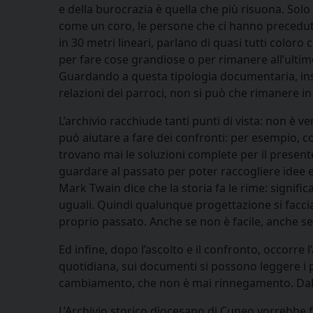
e della burocrazia è quella che più risuona. Solo
come un coro, le persone che ci hanno preceduto: 
in 30 metri lineari, parlano di quasi tutti color
per fare cose grandiose o per rimanere all’ultim
Guardando a questa tipologia documentaria, insi
relazioni dei parroci, non si può che rimanere i
L’archivio racchiude tanti punti di vista: non è v
può aiutare a fare dei confronti: per esempio, c
trovano mai le soluzioni complete per il present
guardare al passato per poter raccogliere idee e s
Mark Twain dice che la storia fa le rime: signi
uguali. Quindi qualunque progettazione si faccia
proprio passato. Anche se non è facile, anche se 
Ed infine, dopo l’ascolto e il confronto, occorre 
quotidiana, sui documenti si possono leggere i pa
cambiamento, che non è mai rinnegamento. Dalla l
L’Archivio storico diocesano di Cuneo vorrebbe f