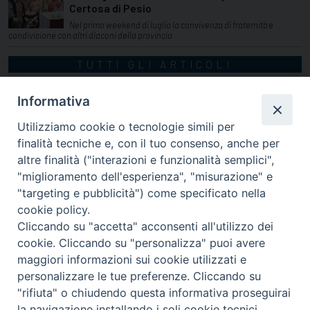
Certosa di Pesio
Nel primo weekend di luglio la convivenza di fraternità e
condivisione con altri diaconi della provincia
TUTTI GLI ARTICOLI
Informativa
Utilizziamo cookie o tecnologie simili per
finalità tecniche e, con il tuo consenso, anche per
altre finalità ("interazioni e funzionalità semplici",
"miglioramento dell'esperienza", "misurazione" e
"targeting e pubblicità") come specificato nella
cookie policy.
Cliccando su "accetta" acconsenti all'utilizzo dei
cookie. Cliccando su "personalizza" puoi avere
via Amedeo Rossi, 28 - 12100 Cuneo
maggiori informazioni sui cookie utilizzati e
segreteriagenerale@diocesicuneofossano.it
personalizzare le tue preferenze. Cliccando su
c.f. 96017380047
"rifiuta" o chiudendo questa informativa proseguirai
la navigazione installando i soli cookie tecnici.