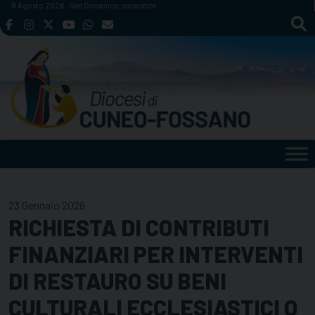
Skip
8 Agosto 2026
San Domenico, sacerdote
to
content
23 Gennaio 2026
RICHIESTA DI CONTRIBUTI
FINANZIARI PER INTERVENTI
DI RESTAURO SU BENI
CULTURALI ECCLESIASTICI O