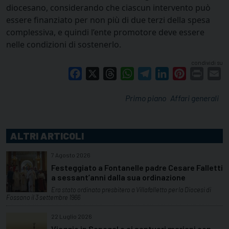
diocesano, considerando che ciascun intervento può
essere finanziato per non più di due terzi della spesa
complessiva, e quindi l’ente promotore deve essere
nelle condizioni di sostenerlo.
condividi su
Facebook
X
Threads
WhatsApp
Telegram
LinkedIn
Pinterest
Print
E
Primo piano
Affari generali
ALTRI ARTICOLI
7 Agosto 2026
Festeggiato a Fontanelle padre Cesare Falletti
a sessant’anni dalla sua ordinazione
Era stato ordinato presbitero a Villafalletto per la Diocesi di
Fossano il 3 settembre 1966
22 Luglio 2026
Viaggio in Senegal e ai santuari mariani con