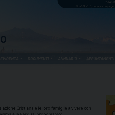
7 Agos
Santi Sisto II, papa, e compagni,
 EVIDENZA
DOCUMENTI
ANNUARIO
APPUNTAMENTI
iziazione Cristiana e le loro famiglie a vivere con
aresima e la Pasqua, proponiamo: