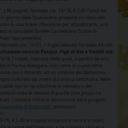
”,
[ 96 pagine, formato cm. 12×18, € 2,00 l’uno] dal
ogni giorno della Quaresima, propone un testo del
Anno A, una breve riflessione per attualizzarlo, una
sti a cura delle Sorelle Carmelitane Scalze di
 Padri Sacramentini;
e, formato cm. 15×21, + foglio adesivo formato A4 con
«Insieme verso la Pasqua. Figli di Dio e fratelli nel
rio di 7 tappe, ciascuna delle quali, a partire da uno
ato in forma dialogata, così come lo si potrebbe
sione con il rimando ad un simbolo del Battesimo,
egno concreto da vivere durante la settimana. Nelle
ccabile con la riproduzione in miniatura del
 volta in volta le tessere di puzzle (che posso-no
ali). Contiene infine la descrizione dei 6 progetti
Quaresima di fraternità”
, promossa
i.
×70, € 5,00 la coppia] in bianco e nero e a colori,
à le tappe dell’itinerario e ne richiama slogan e