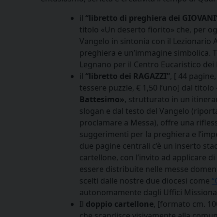
il
“libretto di preghiera dei GIOVANI
titolo «Un deserto fiorito» che, per 
Vangelo in sintonia con il Lezionario 
preghiera e un’immagine simbolica. Te
Legnano per il Centro Eucaristico dei
il
“libretto dei RAGAZZI”
, [ 44 pagin
tessere puzzle, € 1,50 l’uno] dal titolo
Battesimo»
, strutturato in un itinera
slogan e dal testo del Vangelo (riport
proclamare a Messa), offre una rifles
suggerimenti per la preghiera e l’imp
due pagine centrali c’è un inserto sta
cartellone, con l’invito ad applicare di
essere distribuite nelle messe domenic
scelti dalle nostre due diocesi come
“
autonomamente dagli Uffici Missionar
Il
doppio cartellone
, [formato cm. 100
che scandisce visivamente alla comunit