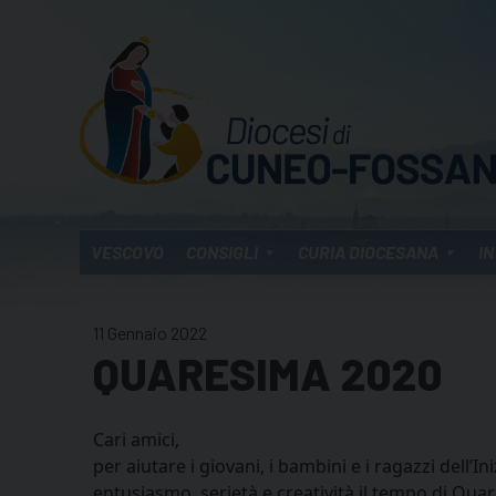
Skip
to
content
VESCOVO
CONSIGLI
CURIA DIOCESANA
IN
11 Gennaio 2022
QUARESIMA 2020
Cari amici,
per aiutare i giovani, i bambini e i ragazzi dell’In
entusiasmo, serietà e creatività il tempo di Qu