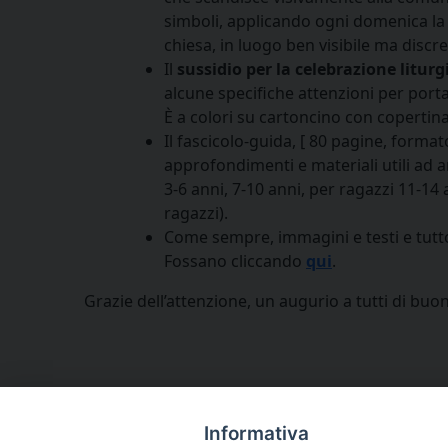
simboli, applicando ogni domenica la 
chiesa, in luogo ben visibile ma discre
Il
sussidio per la celebrazione liturg
alcune specifiche attenzioni per porta
È a colori su cartoncino con copertina 
Il fascicolo-guida, [ 80 pagine, forma
approfondimenti e materiali utili ad 
3-6 anni, 7-10 anni, per ragazzi 11-14
ragazzi).
Come sempre, immagini e testi e tutto i
Fossano cliccando
qui
.
Grazie dell’attenzione, un augurio a tutti di buon 
Informativa