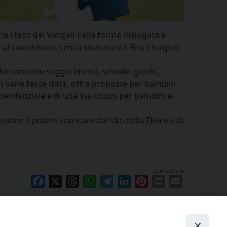
te i testi dei Vangeli nella forma dialogata e
al catechismo, senza snaturare il Rito liturgico.
 che contiene suggerimenti, schede, giochi,
 varie fasce d’età; offre proposte per bambini
 penitenziale e di una Via Crucis per bambini e
sione li potete scaricare dal sito della Diocesi di
condividi su
Facebook
X
Threads
WhatsApp
Telegram
LinkedIn
Pinterest
Print
Email
Primo piano