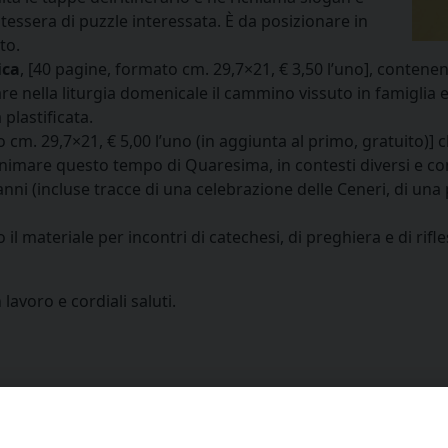
tessera di puzzle interessata. È da posizionare in
to.
ica
, [40 pagine, formato cm. 29,7×21, € 3,50 l’uno], contenen
re nella liturgia domenicale il cammino vissuto in famiglia e 
plastificata.
to cm. 29,7×21, € 5,00 l’uno (in aggiunta al primo, gratuito)]
animare questo tempo di Quaresima, in contesti diversi e con
 anni (incluse tracce di una celebrazione delle Ceneri, di una
l materiale per incontri di catechesi, di preghiera e di rifles
lavoro e cordiali saluti.