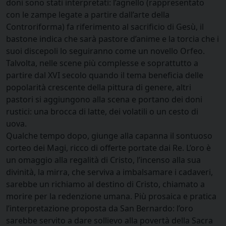
doni sono stati interpretati: l’agnello (rappresentato
con le zampe legate a partire dall’arte della
Controriforma) fa riferimento al sacrificio di Gesù, il
bastone indica che sarà pastore d’anime e la torcia che i
suoi discepoli lo seguiranno come un novello Orfeo.
Talvolta, nelle scene più complesse e soprattutto a
partire dal XVI secolo quando il tema beneficia delle
popolarità crescente della pittura di genere, altri
pastori si aggiungono alla scena e portano dei doni
rustici: una brocca di latte, dei volatili o un cesto di
uova.
Qualche tempo dopo, giunge alla capanna il sontuoso
corteo dei Magi, ricco di offerte portate dai Re. L’oro è
un omaggio alla regalità di Cristo, l’incenso alla sua
divinità, la mirra, che serviva a imbalsamare i cadaveri,
sarebbe un richiamo al destino di Cristo, chiamato a
morire per la redenzione umana. Più prosaica e pratica
l’interpretazione proposta da San Bernardo: l’oro
sarebbe servito a dare sollievo alla povertà della Sacra