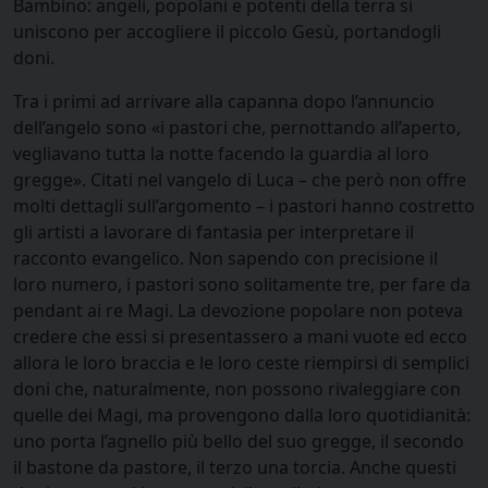
Bambino: angeli, popolani e potenti della terra si
uniscono per accogliere il piccolo Gesù, portandogli
doni.
Tra i primi ad arrivare alla capanna dopo l’annuncio
dell’angelo sono «i pastori che, pernottando all’aperto,
vegliavano tutta la notte facendo la guardia al loro
gregge». Citati nel vangelo di Luca – che però non offre
molti dettagli sull’argomento – i pastori hanno costretto
gli artisti a lavorare di fantasia per interpretare il
racconto evangelico. Non sapendo con precisione il
loro numero, i pastori sono solitamente tre, per fare da
pendant ai re Magi. La devozione popolare non poteva
credere che essi si presentassero a mani vuote ed ecco
allora le loro braccia e le loro ceste riempirsi di semplici
doni che, naturalmente, non possono rivaleggiare con
quelle dei Magi, ma provengono dalla loro quotidianità:
uno porta l’agnello più bello del suo gregge, il secondo
il bastone da pastore, il terzo una torcia. Anche questi