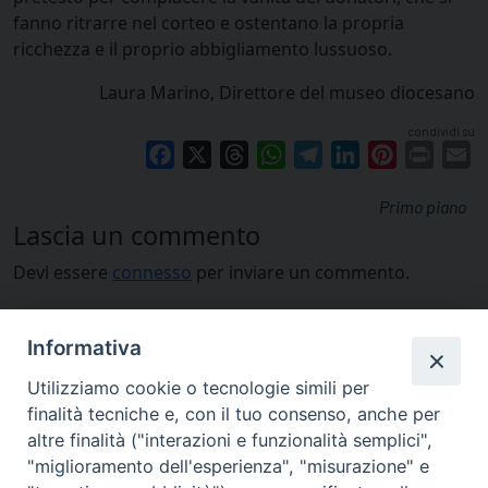
fanno ritrarre nel corteo e ostentano la propria
ricchezza e il proprio abbigliamento lussuoso.
Laura Marino, Direttore del museo diocesano
condividi su
Facebook
X
Threads
WhatsApp
Telegram
LinkedIn
Pinterest
Print
E
Primo piano
Lascia un commento
Devi essere
connesso
per inviare un commento.
Informativa
Utilizziamo cookie o tecnologie simili per
finalità tecniche e, con il tuo consenso, anche per
altre finalità ("interazioni e funzionalità semplici",
"miglioramento dell'esperienza", "misurazione" e