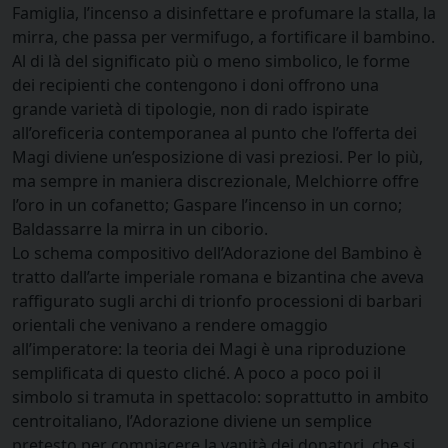
Famiglia, l’incenso a disinfettare e profumare la stalla, la
mirra, che passa per vermifugo, a fortificare il bambino.
Al di là del significato più o meno simbolico, le forme
dei recipienti che contengono i doni offrono una
grande varietà di tipologie, non di rado ispirate
all’oreficeria contemporanea al punto che l’offerta dei
Magi diviene un’esposizione di vasi preziosi. Per lo più,
ma sempre in maniera discrezionale, Melchiorre offre
l’oro in un cofanetto; Gaspare l’incenso in un corno;
Baldassarre la mirra in un ciborio.
Lo schema compositivo dell’Adorazione del Bambino è
tratto dall’arte imperiale romana e bizantina che aveva
raffigurato sugli archi di trionfo processioni di barbari
orientali che venivano a rendere omaggio
all’imperatore: la teoria dei Magi è una riproduzione
semplificata di questo cliché. A poco a poco poi il
simbolo si tramuta in spettacolo: soprattutto in ambito
centroitaliano, l’Adorazione diviene un semplice
pretesto per compiacere la vanità dei donatori, che si