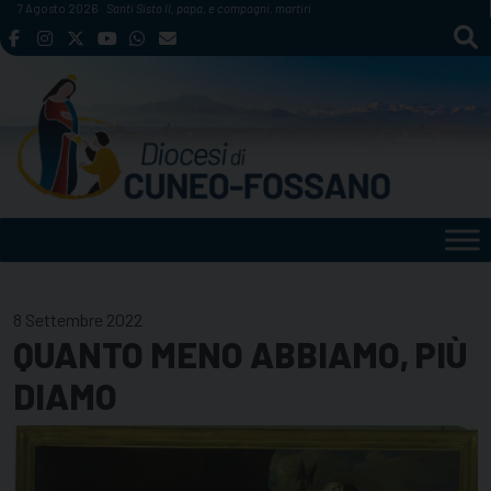
Skip
7 Agosto 2026
Santi Sisto II, papa, e compagni, martiri
to
content
8 Settembre 2022
QUANTO MENO ABBIAMO, PIÙ
DIAMO