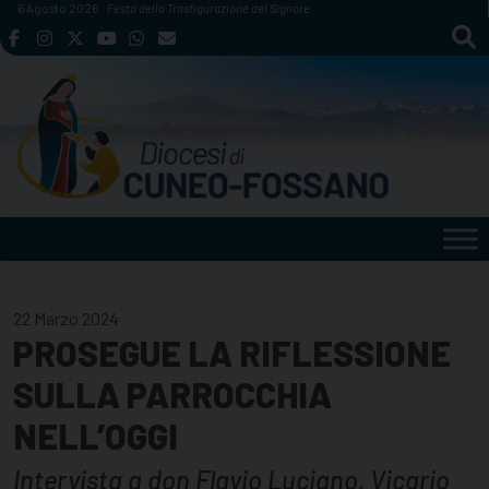
Skip
6 Agosto 2026
Festa della Trasfigurazione del Signore
to
content
22 Marzo 2024
PROSEGUE LA RIFLESSIONE
SULLA PARROCCHIA
NELL’OGGI
Intervista a don Flavio Luciano, Vicario