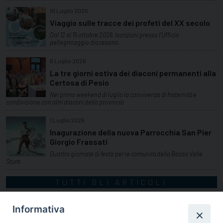
10 Luglio 2026
Viaggio sulle tracce dei profeti del XX secolo
Dal 12 al 15 ottobre 2026. Iscrizioni presso l'Ufficio
pellegrinaggio diocesano.
6 Luglio 2026
La tre giorni estiva dei diaconi permanenti alla
Certosa di Pesio
Nel primo weekend di luglio la convivenza di fraternità e
condivisione con altri diaconi della provincia
1 Luglio 2026
Inagurazione della nuova Parrocchia San Pier
Giorgio Frassati
Quattro giornate di festa per le comunità della Bassa Valle
Stura
TUTTI GLI ARTICOLI
Informativa