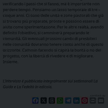
verificando i passi che si fanno, ma è importante non
perdere tempo. Pensiamo un lasso temporale di tre –
cinque anni. Ci sono delle unità e zone pastorali che già
si trovano più preparate, pronte e possono essere di
aiuto come sperimentazione. Per le altre realtà, avendo
definito l’obiettivo, si camminerà preparando le
comunità. Gli eventuali prossimi cambi di presbiteri
nelle comunità dovranno tenere conto anche di questo
orizzonte. Cammin facendo si capirà la bontà o no del
progetto, con la libertà di rivedere e di migliorare.
Insieme.
L’intervista è pubblicata integralmente sui settimanali La
Guida e La Fedeltà in edicola.
condividi su
Facebook
X
Threads
WhatsApp
Telegram
LinkedIn
Pinterest
Print
E