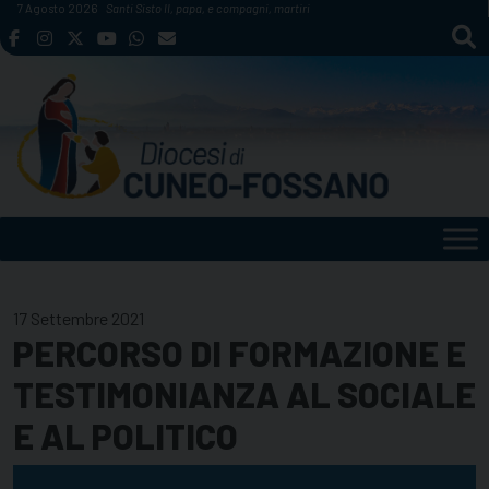
Skip
7 Agosto 2026
Santi Sisto II, papa, e compagni, martiri
to
content
17 Settembre 2021
PERCORSO DI FORMAZIONE E
TESTIMONIANZA AL SOCIALE
E AL POLITICO