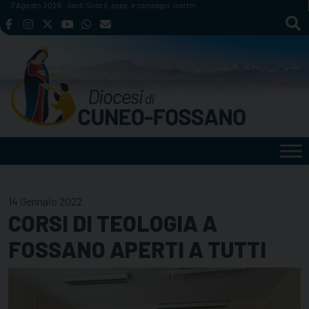
Skip
7 Agosto 2026
Santi Sisto II, papa, e compagni, martiri
to
content
14 Gennaio 2022
CORSI DI TEOLOGIA A
FOSSANO APERTI A TUTTI