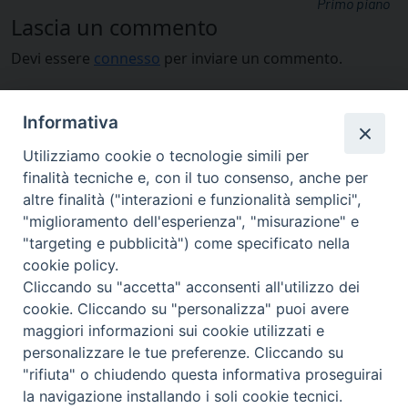
Primo piano
Lascia un commento
Devi essere
connesso
per inviare un commento.
Informativa
Utilizziamo cookie o tecnologie simili per
finalità tecniche e, con il tuo consenso, anche per
altre finalità ("interazioni e funzionalità semplici",
"miglioramento dell'esperienza", "misurazione" e
"targeting e pubblicità") come specificato nella
cookie policy.
Cliccando su "accetta" acconsenti all'utilizzo dei
cookie. Cliccando su "personalizza" puoi avere
via Amedeo Rossi, 28 - 12100 Cuneo
maggiori informazioni sui cookie utilizzati e
segreteriagenerale@diocesicuneofossano.it
personalizzare le tue preferenze. Cliccando su
c.f. 96017380047
"rifiuta" o chiudendo questa informativa proseguirai
la navigazione installando i soli cookie tecnici.