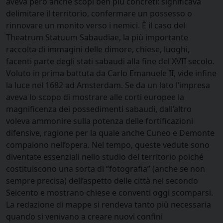
aveva però anche scopi ben più concreti: significava
delimitare il territorio, confermare un possesso o
rinnovare un monito verso i nemici. È il caso del
Theatrum Statuum Sabaudiae, la più importante
raccolta di immagini delle dimore, chiese, luoghi,
facenti parte degli stati sabaudi alla fine del XVII secolo.
Voluto in prima battuta da Carlo Emanuele II, vide infine
la luce nel 1682 ad Amsterdam. Se da un lato l’impresa
aveva lo scopo di mostrare alle corti europee la
magnificenza dei possedimenti sabaudi, dall’altro
voleva ammonire sulla potenza delle fortificazioni
difensive, ragione per la quale anche Cuneo e Demonte
compaiono nell’opera. Nel tempo, queste vedute sono
diventate essenziali nello studio del territorio poiché
costituiscono una sorta di “fotografia” (anche se non
sempre precisa) dell’aspetto delle città nel secondo
Seicento e mostrano chiese e conventi oggi scomparsi.
La redazione di mappe si rendeva tanto più necessaria
quando si venivano a creare nuovi confini