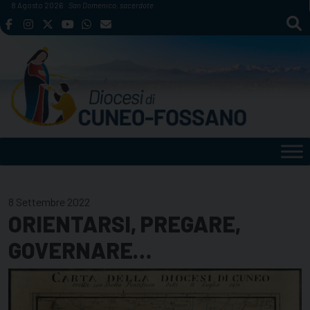
Skip
8 Agosto 2026
San Domenico, sacerdote
to
content
8 Settembre 2022
ORIENTARSI, PREGARE,
GOVERNARE…