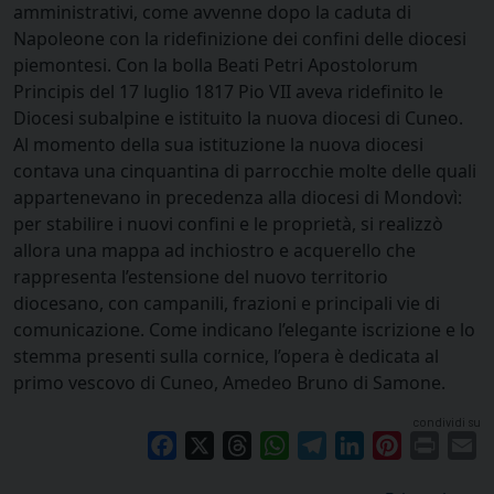
amministrativi, come avvenne dopo la caduta di
Napoleone con la ridefinizione dei confini delle diocesi
piemontesi. Con la bolla Beati Petri Apostolorum
Principis del 17 luglio 1817 Pio VII aveva ridefinito le
Diocesi subalpine e istituito la nuova diocesi di Cuneo.
Al momento della sua istituzione la nuova diocesi
contava una cinquantina di parrocchie molte delle quali
appartenevano in precedenza alla diocesi di Mondovì:
per stabilire i nuovi confini e le proprietà, si realizzò
allora una mappa ad inchiostro e acquerello che
rappresenta l’estensione del nuovo territorio
diocesano, con campanili, frazioni e principali vie di
comunicazione. Come indicano l’elegante iscrizione e lo
stemma presenti sulla cornice, l’opera è dedicata al
primo vescovo di Cuneo, Amedeo Bruno di Samone.
condividi su
Facebook
X
Threads
WhatsApp
Telegram
LinkedIn
Pinterest
Print
E