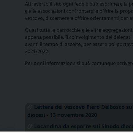
Attraverso il sito ogni fedele può esprimere la pr
e alle associazioni confrontarsi e offrire la prop
vescovo, discernere e offrire orientamenti per af
Quasi tutte le parrocchie e le altre aggregazioni
appena possibile. Il coinvolgimento dei delegati
avanti il tempo di ascolto, per essere poi portav
2021/2022.
Per ogni informazione si può comunque scriver
Lettera del vescovo Piero Delbosco s
diocesi - 13 novembre 2020
Locandina da esporre sul Sinodo dioc