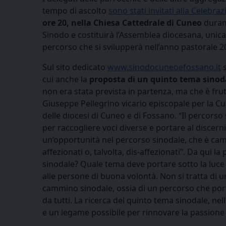
tempo di ascolto
sono stati invitati alla Celebra
ore 20, nella Chiesa Cattedrale di Cuneo
durant
Sinodo e costituirà l’Assemblea diocesana, unic
percorso che si svilupperà nell’anno pastorale 
Sul sito dedicato
www.sinodocuneoefossano.it
s
cui anche la
proposta di un quinto tema sinod
non era stata prevista in partenza, ma che è fru
Giuseppe Pellegrino vicario episcopale per la C
delle diocesi di Cuneo e di Fossano. “Il percors
per raccogliere voci diverse e portare al discer
un’opportunità nel percorso sinodale, che è cammin
affezionati o, talvolta, dis-affezionati”. Da qui 
sinodale? Quale tema deve portare sotto la luce 
alle persone di buona volontà. Non si tratta di u
cammino sinodale, ossia di un percorso che port
da tutti. La ricerca del quinto tema sinodale, ne
e un legame possibile per rinnovare la passione p