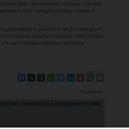
à parrocchiali, alle comunità religiose, ai gruppi
emblea di tutti i delegati sinodali, insieme al
ora provveduto lo potrà fare nei prossimi giorni,
oro che insieme ai parroci valutano come portare
o, che sarà operativa nell’anno pastorale
condividi su
Facebook
X
Threads
WhatsApp
Telegram
LinkedIn
Pinterest
Print
Email
Primo piano
mento del cammino di accorpamento delle