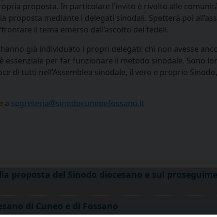
opria proposta. In particolare l’invito è rivolto alle comunit
ria proposta mediante i delegati sinodali. Spetterà poi all’ass
frontare il tema emerso dall’ascolto dei fedeli.
 hanno già individuato i propri delegati: chi non avesse anc
 è essenziale per far funzionare il metodo sinodale. Sono l
oce di tutti nell’Assemblea sinodale, il vero e proprio Sinod
e a
segreteria@sinodocuneoefossano.it
ulla proposta del Sinodo diocesano e sul prosegui
esano di Cuneo e di Fossano