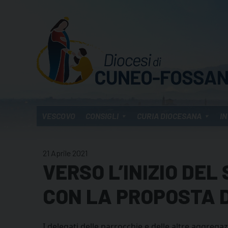
Skip
to
content
VESCOVO
CONSIGLI
CURIA DIOCESANA
IN
21 Aprile 2021
VERSO L’INIZIO DEL
CON LA PROPOSTA D
I delegati delle parrocchie e delle altre aggreg