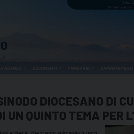
8 Agos
San Domenico, sa
 EVIDENZA
DOCUMENTI
ANNUARIO
APPUNTAMENTI
 SINODO DIOCESANO DI C
I UN QUINTO TEMA PER 
azioni ecclesiali che stanno animando questo