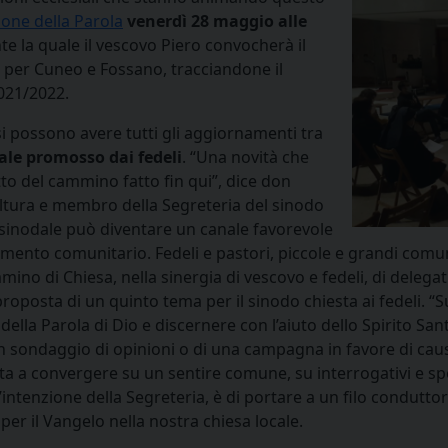
zione della Parola
venerdì 28 maggio alle
e la quale il vescovo Piero convocherà il
a per Cuneo e Fossano, tracciandone il
2021/2022.
i possono avere tutti gli aggiornamenti tra
ale promosso dai fedeli
. “Una novità che
tto del cammino fatto fin qui”, dice don
ultura e membro della Segreteria del sinodo
o sinodale può diventare un canale favorevole
nimento comunitario. Fedeli e pastori, piccole e grandi comun
o di Chiesa, nella sinergia di vescovo e fedeli, di delegati 
la proposta di un quinto tema per il sinodo chiesta ai fedeli.
della Parola di Dio e discernere con l’aiuto dello Spirito S
n sondaggio di opinioni o di una campagna in favore di cause 
a a convergere su un sentire comune, su interrogativi e spe
ll’intenzione della Segreteria, è di portare a un filo condutt
er il Vangelo nella nostra chiesa locale.