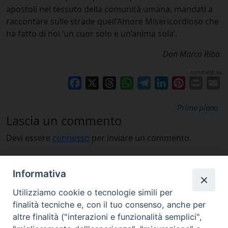
apostoli nel tessuto della comunità umana, mandati a
raccontare sulle strade quell’Amore Misericordioso che
ha fatto di noi ‘un cuor solo e un’anima sola’.
Don Marco Riba
condividi su
Facebook
X
Threads
WhatsApp
Telegram
LinkedIn
Pinterest
Print
E
Primo piano
Lascia un commento
Devi essere
connesso
per inviare un commento.
Informativa
Utilizziamo cookie o tecnologie simili per
finalità tecniche e, con il tuo consenso, anche per
altre finalità ("interazioni e funzionalità semplici",