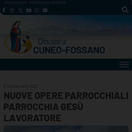
Skip
8 Agosto 2026
San Domenico, sacerdote
to
content
8 Settembre 2022
NUOVE OPERE PARROCCHIALI
PARROCCHIA GESÙ
LAVORATORE