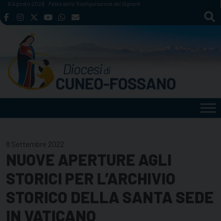
Skip
6 Agosto 2026
Festa della Trasfigurazione del Signore
to
content
8 Settembre 2022
NUOVE APERTURE AGLI
STORICI PER L’ARCHIVIO
STORICO DELLA SANTA SEDE
IN VATICANO