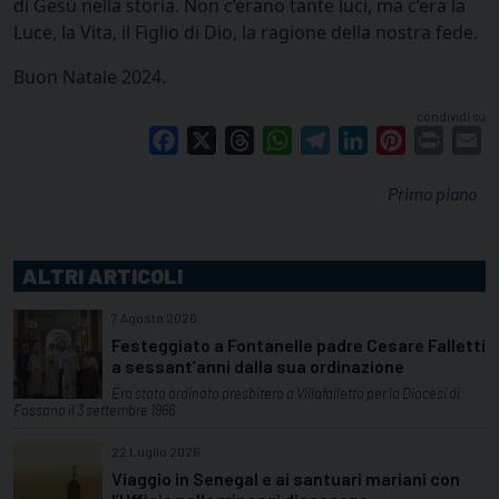
di Gesù nella storia. Non c’erano tante luci, ma c’era la
Luce, la Vita, il Figlio di Dio, la ragione della nostra fede.
Buon Natale 2024.
condividi su
Facebook
X
Threads
WhatsApp
Telegram
LinkedIn
Pinterest
Print
E
Primo piano
ALTRI ARTICOLI
7 Agosto 2026
Festeggiato a Fontanelle padre Cesare Falletti
a sessant’anni dalla sua ordinazione
Era stato ordinato presbitero a Villafalletto per la Diocesi di
Fossano il 3 settembre 1966
22 Luglio 2026
Viaggio in Senegal e ai santuari mariani con