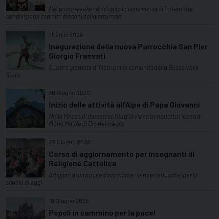
Nel primo weekend di luglio la convivenza di fraternità e
condivisione con altri diaconi della provincia
1 Luglio 2026
Inagurazione della nuova Parrocchia San Pier
Giorgio Frassati
Quattro giornate di festa per le comunità della Bassa Valle
Stura
30 Giugno 2026
Inizio delle attività all’Alpe di Papa Giovanni
Nella Messa di domenica 5 luglio viene benedetta l’icona di
Maria Madre di Dio del creato
25 Giugno 2026
Corso di aggiornamento per insegnanti di
Religione Cattolica
Artigiani di una pace disarmante: sentieri educativi per la
scuola di oggi
19 Giugno 2026
Popoli in cammino per la pace!