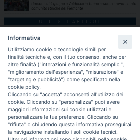
Domenica 14 giugno a Valdocco in Torino si sono ritrovate tante
comunità etniche del Piemonte
TUTTI GLI ARTICOLI
Informativa
Utilizziamo cookie o tecnologie simili per
finalità tecniche e, con il tuo consenso, anche per
altre finalità ("interazioni e funzionalità semplici",
"miglioramento dell'esperienza", "misurazione" e
"targeting e pubblicità") come specificato nella
cookie policy.
Cliccando su "accetta" acconsenti all'utilizzo dei
cookie. Cliccando su "personalizza" puoi avere
via Amedeo Rossi, 28 - 12100 Cuneo
maggiori informazioni sui cookie utilizzati e
segreteriagenerale@diocesicuneofossano.it
personalizzare le tue preferenze. Cliccando su
c.f. 96017380047
"rifiuta" o chiudendo questa informativa proseguirai
la navigazione installando i soli cookie tecnici.
Ulteriori informazioni sono disponibili nella
cookie