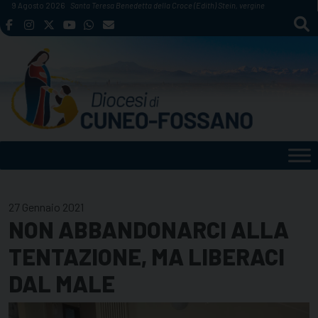
Skip
9 Agosto 2026
Santa Teresa Benedetta della Croce (Edith) Stein, vergine
to
content
27 Gennaio 2021
NON ABBANDONARCI ALLA
TENTAZIONE, MA LIBERACI
DAL MALE