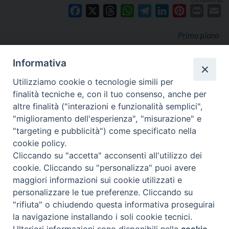
Facebook
X
Threads
WhatsApp
Telegram
LinkedIn
Pinterest
Print
E
Primo piano
Informativa
Utilizziamo cookie o tecnologie simili per
finalità tecniche e, con il tuo consenso, anche per
altre finalità ("interazioni e funzionalità semplici",
"miglioramento dell'esperienza", "misurazione" e
"targeting e pubblicità") come specificato nella
cookie policy.
Cliccando su "accetta" acconsenti all'utilizzo dei
cookie. Cliccando su "personalizza" puoi avere
via Amedeo Rossi, 28 - 12100 Cuneo
maggiori informazioni sui cookie utilizzati e
segreteriagenerale@diocesicuneofossano.it
personalizzare le tue preferenze. Cliccando su
c.f. 96017380047
"rifiuta" o chiudendo questa informativa proseguirai
la navigazione installando i soli cookie tecnici.