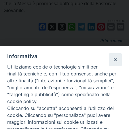
che la Messa è promossa dall’equipe della Pastorale
Giovanile.
condividi su
Facebook
X
Threads
WhatsApp
Telegram
LinkedIn
Pinterest
Print
E
Primo piano
Informativa
Utilizziamo cookie o tecnologie simili per
finalità tecniche e, con il tuo consenso, anche per
altre finalità ("interazioni e funzionalità semplici",
"miglioramento dell'esperienza", "misurazione" e
"targeting e pubblicità") come specificato nella
cookie policy.
Cliccando su "accetta" acconsenti all'utilizzo dei
cookie. Cliccando su "personalizza" puoi avere
via Amedeo Rossi, 28 - 12100 Cuneo
maggiori informazioni sui cookie utilizzati e
segreteriagenerale@diocesicuneofossano.it