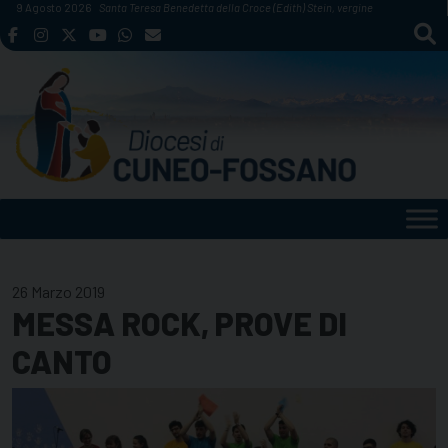
Skip
9 Agosto 2026
Santa Teresa Benedetta della Croce (Edith) Stein, vergine
to
content
26 Marzo 2019
MESSA ROCK, PROVE DI
CANTO