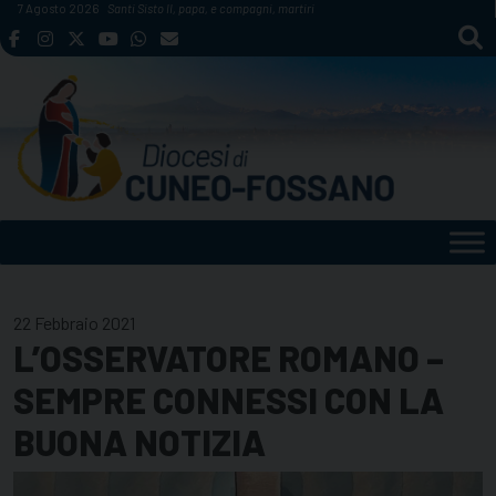
Skip
7 Agosto 2026
Santi Sisto II, papa, e compagni, martiri
to
content
22 Febbraio 2021
L’OSSERVATORE ROMANO –
SEMPRE CONNESSI CON LA
BUONA NOTIZIA