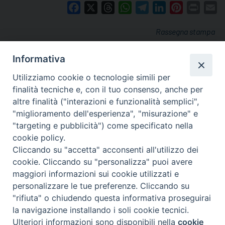
Facebook
X
Threads
WhatsApp
Telegram
LinkedIn
Pinterest
Print
E
Rassegna stampa
Informativa
Utilizziamo cookie o tecnologie simili per
finalità tecniche e, con il tuo consenso, anche per
altre finalità ("interazioni e funzionalità semplici",
"miglioramento dell'esperienza", "misurazione" e
"targeting e pubblicità") come specificato nella
cookie policy.
Cliccando su "accetta" acconsenti all'utilizzo dei
cookie. Cliccando su "personalizza" puoi avere
via Amedeo Rossi, 28 - 12100 Cuneo
maggiori informazioni sui cookie utilizzati e
segreteriagenerale@diocesicuneofossano.it
personalizzare le tue preferenze. Cliccando su
c.f. 96017380047
"rifiuta" o chiudendo questa informativa proseguirai
la navigazione installando i soli cookie tecnici.
Ulteriori informazioni sono disponibili nella
cookie
Preferenze Cookie