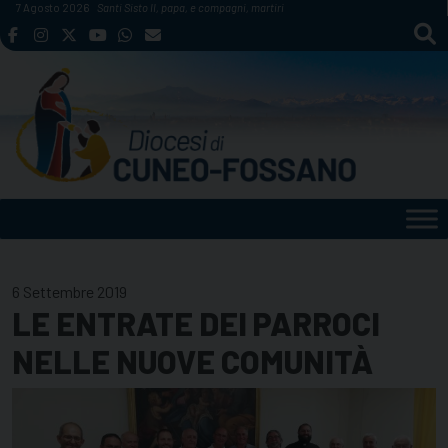
Skip
7 Agosto 2026
Santi Sisto II, papa, e compagni, martiri
to
content
6 Settembre 2019
LE ENTRATE DEI PARROCI
NELLE NUOVE COMUNITÀ