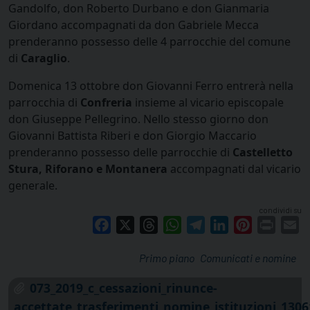
Gandolfo, don Roberto Durbano e don Gianmaria
Giordano accompagnati da don Gabriele Mecca
prenderanno possesso delle 4 parrocchie del comune
di
Caraglio
.
Domenica 13 ottobre don Giovanni Ferro entrerà nella
parrocchia di
Confreria
insieme al vicario episcopale
don Giuseppe Pellegrino. Nello stesso giorno don
Giovanni Battista Riberi e don Giorgio Maccario
prenderanno possesso delle parrocchie di
Castelletto
Stura, Riforano e Montanera
accompagnati dal vicario
generale.
condividi su
Facebook
X
Threads
WhatsApp
Telegram
LinkedIn
Pinterest
Print
E
Primo piano
Comunicati e nomine
073_2019_c_cessazioni_rinunce-
accettate_trasferimenti_nomine_istituzioni_1306