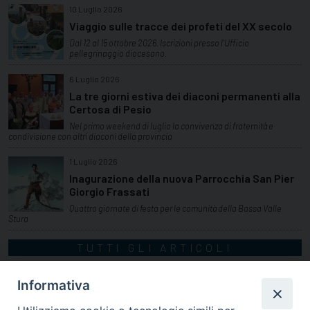
10 Luglio 2026
Viaggio sulle tracce dei profeti del XX secolo
Dal 12 al 15 ottobre 2026. Iscrizioni presso l'Ufficio
pellegrinaggio diocesano.
6 Luglio 2026
La tre giorni estiva dei diaconi permanenti alla
Certosa di Pesio
Nel primo weekend di luglio la convivenza di fraternità e
condivisione con altri diaconi della provincia
1 Luglio 2026
Inagurazione della nuova Parrocchia San Pier
Giorgio Frassati
Quattro giornate di festa per le comunità della Bassa Valle
Stura
TUTTI GLI ARTICOLI
Informativa