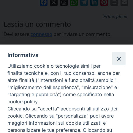
Facebook
X
Threads
WhatsApp
Telegram
LinkedIn
Pinterest
Print
E
Primo piano
Lascia un commento
Devi essere
connesso
per inviare un commento.
Informativa
Utilizziamo cookie o tecnologie simili per
finalità tecniche e, con il tuo consenso, anche per
altre finalità ("interazioni e funzionalità semplici",
"miglioramento dell'esperienza", "misurazione" e
"targeting e pubblicità") come specificato nella
cookie policy.
Cliccando su "accetta" acconsenti all'utilizzo dei
cookie. Cliccando su "personalizza" puoi avere
via Amedeo Rossi, 28 - 12100 Cuneo
maggiori informazioni sui cookie utilizzati e
segreteriagenerale@diocesicuneofossano.it
personalizzare le tue preferenze. Cliccando su
c.f. 96017380047