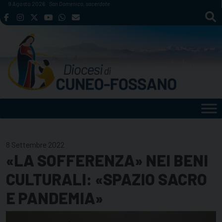
Skip
9 Agosto 2026
San Domenico, sacerdote
to
content
8 Settembre 2022
«LA SOFFERENZA» NEI BENI
CULTURALI: «SPAZIO SACRO
E PANDEMIA»