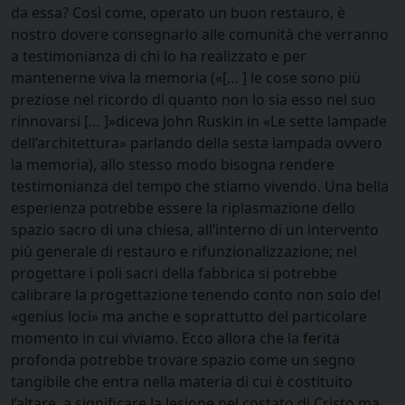
da essa? Così come, operato un buon restauro, è
nostro dovere consegnarlo alle comunità che verranno
a testimonianza di chi lo ha realizzato e per
mantenerne viva la memoria («[… ] le cose sono più
preziose nel ricordo di quanto non lo sia esso nel suo
rinnovarsi [… ]»diceva John Ruskin in «Le sette lampade
dell’architettura» parlando della sesta lampada ovvero
la memoria), allo stesso modo bisogna rendere
testimonianza del tempo che stiamo vivendo. Una bella
esperienza potrebbe essere la riplasmazione dello
spazio sacro di una chiesa, all’interno di un intervento
più generale di restauro e rifunzionalizzazione; nel
progettare i poli sacri della fabbrica si potrebbe
calibrare la progettazione tenendo conto non solo del
«genius loci» ma anche e soprattutto del particolare
momento in cui viviamo. Ecco allora che la ferita
profonda potrebbe trovare spazio come un segno
tangibile che entra nella materia di cui è costituito
l’altare, a significare la lesione nel costato di Cristo ma