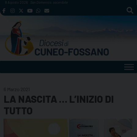
Skip
8 Agosto 2026
San Domenico, sacerdote
to
content
6 Marzo 2021
LA NASCITA … L’INIZIO DI
TUTTO