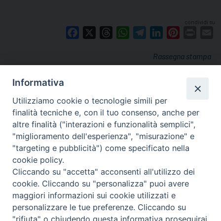
condividi su
Facebook
X
Threads
WhatsApp
Telegram
LinkedIn
Pinterest
Print
E
Rassegna stampa
Informativa
Utilizziamo cookie o tecnologie simili per
finalità tecniche e, con il tuo consenso, anche per
altre finalità ("interazioni e funzionalità semplici",
"miglioramento dell'esperienza", "misurazione" e
"targeting e pubblicità") come specificato nella
cookie policy.
Cliccando su "accetta" acconsenti all'utilizzo dei
cookie. Cliccando su "personalizza" puoi avere
via Amedeo Rossi, 28 - 12100 Cuneo
maggiori informazioni sui cookie utilizzati e
segreteriagenerale@diocesicuneofossano.it
personalizzare le tue preferenze. Cliccando su
c.f. 96017380047
"rifiuta" o chiudendo questa informativa proseguirai