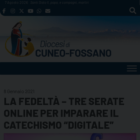
Skip
7 Agosto 2026
Santi Sisto II, papa, e compagni, martiri
to
content
8 Gennaio 2021
LA FEDELTÀ – TRE SERATE
ONLINE PER IMPARARE IL
CATECHISMO “DIGITALE”