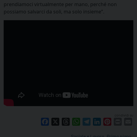
prendiamoci virtualmente per mano, perché non
possiamo salvarci da soli, ma solo insieme”.
condividi su
Facebook
X
Threads
WhatsApp
Telegram
LinkedIn
Pinterest
Print
E
Sociale e Lavoro
Primo piano