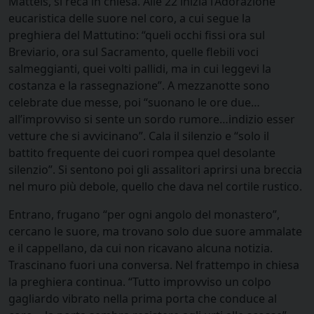
Matteis, si reca in chiesa. Alle 22 inizia l’Adorazione
eucaristica delle suore nel coro, a cui segue la
preghiera del Mattutino: “queli occhi fissi ora sul
Breviario, ora sul Sacramento, quelle flebili voci
salmeggianti, quei volti pallidi, ma in cui leggevi la
costanza e la rassegnazione”. A mezzanotte sono
celebrate due messe, poi “suonano le ore due…
all’improvviso si sente un sordo rumore…indizio esser
vetture che si avvicinano”. Cala il silenzio e “solo il
battito frequente dei cuori rompea quel desolante
silenzio”. Si sentono poi gli assalitori aprirsi una breccia
nel muro più debole, quello che dava nel cortile rustico.
Entrano, frugano “per ogni angolo del monastero”,
cercano le suore, ma trovano solo due suore ammalate
e il cappellano, da cui non ricavano alcuna notizia.
Trascinano fuori una conversa. Nel frattempo in chiesa
la preghiera continua. “Tutto improvviso un colpo
gagliardo vibrato nella prima porta che conduce al