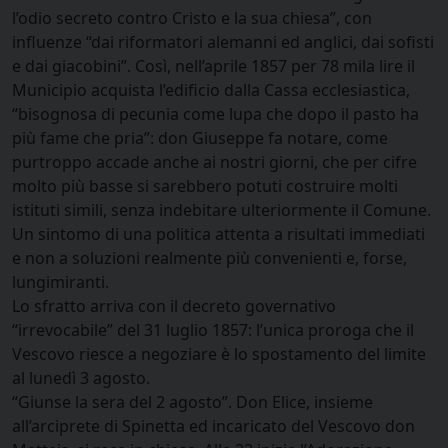
l’odio secreto contro Cristo e la sua chiesa”, con
influenze “dai riformatori alemanni ed anglici, dai sofisti
e dai giacobini”. Così, nell’aprile 1857 per 78 mila lire il
Municipio acquista l’edificio dalla Cassa ecclesiastica,
“bisognosa di pecunia come lupa che dopo il pasto ha
più fame che pria”: don Giuseppe fa notare, come
purtroppo accade anche ai nostri giorni, che per cifre
molto più basse si sarebbero potuti costruire molti
istituti simili, senza indebitare ulteriormente il Comune.
Un sintomo di una politica attenta a risultati immediati
e non a soluzioni realmente più convenienti e, forse,
lungimiranti.
Lo sfratto arriva con il decreto governativo
“irrevocabile” del 31 luglio 1857: l’unica proroga che il
Vescovo riesce a negoziare è lo spostamento del limite
al lunedì 3 agosto.
“Giunse la sera del 2 agosto”. Don Elice, insieme
all’arciprete di Spinetta ed incaricato del Vescovo don