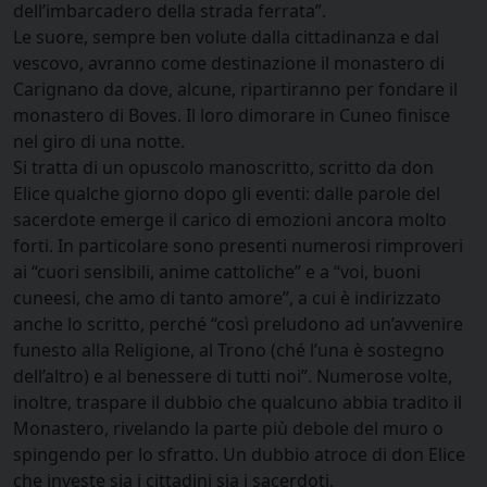
dell’imbarcadero della strada ferrata”.
Le suore, sempre ben volute dalla cittadinanza e dal
vescovo, avranno come destinazione il monastero di
Carignano da dove, alcune, ripartiranno per fondare il
monastero di Boves. Il loro dimorare in Cuneo finisce
nel giro di una notte.
Si tratta di un opuscolo manoscritto, scritto da don
Elice qualche giorno dopo gli eventi: dalle parole del
sacerdote emerge il carico di emozioni ancora molto
forti. In particolare sono presenti numerosi rimproveri
ai “cuori sensibili, anime cattoliche” e a “voi, buoni
cuneesi, che amo di tanto amore”, a cui è indirizzato
anche lo scritto, perché “così preludono ad un’avvenire
funesto alla Religione, al Trono (ché l’una è sostegno
dell’altro) e al benessere di tutti noi”. Numerose volte,
inoltre, traspare il dubbio che qualcuno abbia tradito il
Monastero, rivelando la parte più debole del muro o
spingendo per lo sfratto. Un dubbio atroce di don Elice
che investe sia i cittadini sia i sacerdoti.