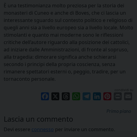
È una testimonianza molto preziosa per la storia dei
monasteri di Cuneo e anche di Boves, che ci lascia un
interessante sguardo sul contesto politico e religioso di
quegli anni sia a livello europeo sia a livello locale. Molto
stimolanti e quanto mai moderne sono le riflessioni
critiche dell’autore riguardo alla posizione dei cattolici,
ad iniziare dalle Amministrazioni, di fronte al sopruso,
alla tragedia: dimorare significa anche schierarsi
secondo i principi della propria coscienza, senza
rimanere spettatori esterni o, peggio, tradire, per un
tornaconto personale.
condividi su
Facebook
X
Threads
WhatsApp
Telegram
LinkedIn
Pinterest
Print
E
Primo piano
Lascia un commento
Devi essere
connesso
per inviare un commento.