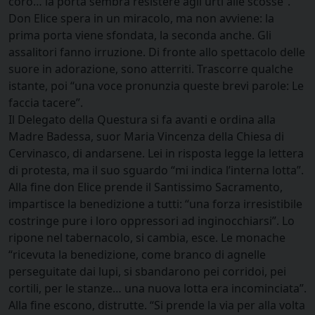
coro… la porta sembra resistere agli urti alle scosse”.
Don Elice spera in un miracolo, ma non avviene: la
prima porta viene sfondata, la seconda anche. Gli
assalitori fanno irruzione. Di fronte allo spettacolo delle
suore in adorazione, sono atterriti. Trascorre qualche
istante, poi “una voce pronunzia queste brevi parole: Le
faccia tacere”.
Il Delegato della Questura si fa avanti e ordina alla
Madre Badessa, suor Maria Vincenza della Chiesa di
Cervinasco, di andarsene. Lei in risposta legge la lettera
di protesta, ma il suo sguardo “mi indica l’interna lotta”.
Alla fine don Elice prende il Santissimo Sacramento,
impartisce la benedizione a tutti: “una forza irresistibile
costringe pure i loro oppressori ad inginocchiarsi”. Lo
ripone nel tabernacolo, si cambia, esce. Le monache
“ricevuta la benedizione, come branco di agnelle
perseguitate dai lupi, si sbandarono pei corridoi, pei
cortili, per le stanze… una nuova lotta era incominciata”.
Alla fine escono, distrutte. “Si prende la via per alla volta