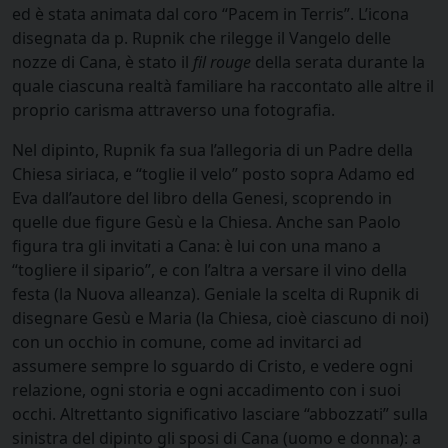
ed è stata animata dal coro “Pacem in Terris”. L’icona
disegnata da p. Rupnik che rilegge il Vangelo delle
nozze di Cana, è stato il
fil rouge
della serata durante la
quale ciascuna realtà familiare ha raccontato alle altre il
proprio carisma attraverso una fotografia.
Nel dipinto, Rupnik fa sua l’allegoria di un Padre della
Chiesa siriaca, e “toglie il velo” posto sopra Adamo ed
Eva dall’autore del libro della Genesi, scoprendo in
quelle due figure Gesù e la Chiesa. Anche san Paolo
figura tra gli invitati a Cana: è lui con una mano a
“togliere il sipario”, e con l’altra a versare il vino della
festa (la Nuova alleanza). Geniale la scelta di Rupnik di
disegnare Gesù e Maria (la Chiesa, cioè ciascuno di noi)
con un occhio in comune, come ad invitarci ad
assumere sempre lo sguardo di Cristo, e vedere ogni
relazione, ogni storia e ogni accadimento con i suoi
occhi. Altrettanto significativo lasciare “abbozzati” sulla
sinistra del dipinto gli sposi di Cana (uomo e donna): a