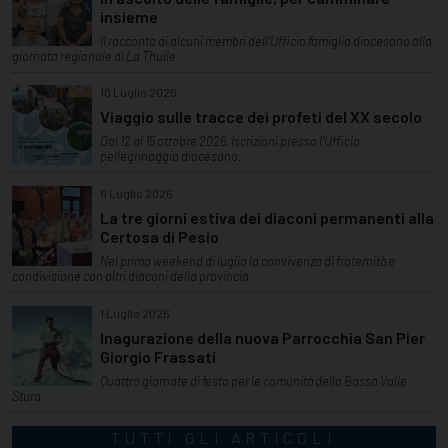
insieme
Il racconto di alcuni membri dell'Ufficio famiglia diocesano alla
giornata regionale di La Thuile
10 Luglio 2026
Viaggio sulle tracce dei profeti del XX secolo
Dal 12 al 15 ottobre 2026. Iscrizioni presso l'Ufficio
pellegrinaggio diocesano.
6 Luglio 2026
La tre giorni estiva dei diaconi permanenti alla
Certosa di Pesio
Nel primo weekend di luglio la convivenza di fraternità e
condivisione con altri diaconi della provincia
1 Luglio 2026
Inagurazione della nuova Parrocchia San Pier
Giorgio Frassati
Quattro giornate di festa per le comunità della Bassa Valle
Stura
TUTTI GLI ARTICOLI