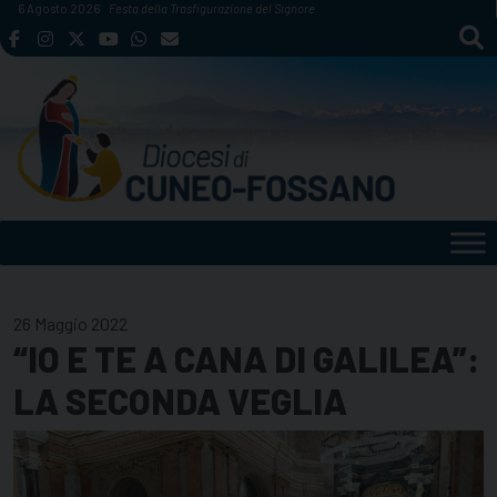
Skip
6 Agosto 2026
Festa della Trasfigurazione del Signore
to
content
26 Maggio 2022
“IO E TE A CANA DI GALILEA”:
LA SECONDA VEGLIA