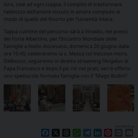
loro, cioè ad ogni coppia, il compito di trasformare
l’abbozzo dell’amore vissuto in amore compiuto al
modo di quello del Risorto per l’umanità intera.
Tappa culmine del percorso sarà a Vinadio, nei pressi
del Forte Albertino, per l’Incontro Mondiale delle
Famiglie a livello diocesano, domenica 26 giugno dalle
ore 10.45; celebreremo la s. Messa col Vescovo mons.
Delbosco, seguiremo in diretta streaming l’Angelus di
Papa Francesco e dopo il pic nic nei prati, verrà offerto
uno spettacolo formato famiglia con il “Mago Budinì”.
condividi su
Facebook
X
Threads
WhatsApp
Telegram
LinkedIn
Pinterest
Print
E