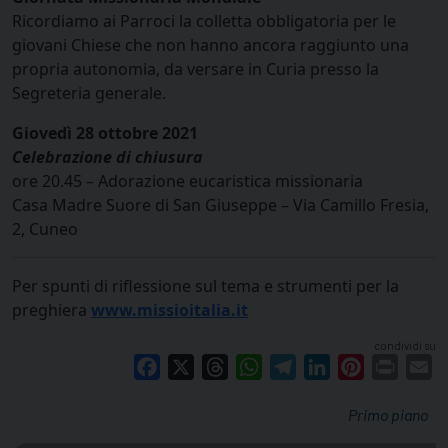
Ricordiamo ai Parroci la colletta obbligatoria per le
giovani Chiese che non hanno ancora raggiunto una
propria autonomia, da versare in Curia presso la
Segreteria generale.
Giovedì 28 ottobre 2021
Celebrazione di chiusura
ore 20.45 – Adorazione eucaristica missionaria
Casa Madre Suore di San Giuseppe – Via Camillo Fresia,
2, Cuneo
Per spunti di riflessione sul tema e strumenti per la
preghiera
www.missioitalia.it
condividi su
Facebook
X
Threads
WhatsApp
Telegram
LinkedIn
Pinterest
Print
E
Primo piano