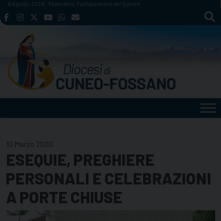
Skip
6 Agosto 2026
Festa della Trasfigurazione del Signore
to
content
10 Marzo 2020
ESEQUIE, PREGHIERE
PERSONALI E CELEBRAZIONI
A PORTE CHIUSE