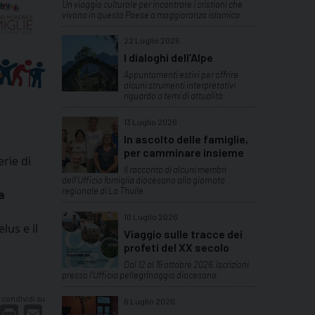
Un viaggio culturale per incontrare i cristiani che
vivono in questo Paese a maggioranza islamica
22 Luglio 2026
I dialoghi dell’Alpe
Appuntamenti estivi per offrire
alcuni strumenti interpretativi
riguardo a temi di attualità
13 Luglio 2026
In ascolto delle famiglie,
per camminare insieme
rie di
Il racconto di alcuni membri
dell'Ufficio famiglia diocesano alla giornata
regionale di La Thuile
a
10 Luglio 2026
us e il
Viaggio sulle tracce dei
profeti del XX secolo
Dal 12 al 15 ottobre 2026. Iscrizioni
presso l'Ufficio pellegrinaggio diocesano.
condividi su
6 Luglio 2026
dIn
interest
Print
Email