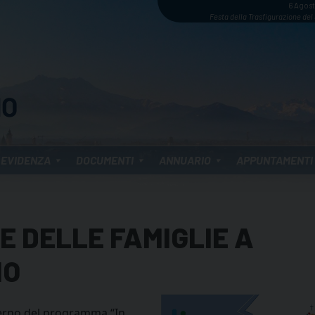
6 Agos
Festa della Trasfigurazione del
 EVIDENZA
DOCUMENTI
ANNUARIO
APPUNTAMENTI
 DELLE FAMIGLIE A
NO
terno del programma “In