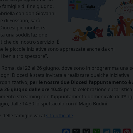
 famiglie di fine giugno.
abriella con don Giovanni
o e di Fossano, sarà
Diocesi piemontesi si
lta una soddisfazione
atiche del nostro servizio. È
 le piccole iniziative sono apprezzate anche da chi
 ben altro spessore”.
a Roma, dal 22 al 26 giugno, dove sono in programma una se
 ogni Diocesi è stata invitata a realizzare qualche iniziativa
rganizzativo;
per le nostre due Diocesi l’appuntamento è 
a 26 giugno dalle ore 10.45
per la celebrazione eucaristica
gamento streaming con l’appuntamento domenicale dell’Angel
ggio, dalle 14.30 lo spettacolo con il Mago Budinì.
 delle famiglie vai al
sito ufficiale
Facebook
X
Threads
WhatsApp
Telegram
Linke
P