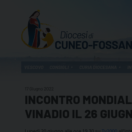
Skip
to
content
VESCOVO
CONSIGLI
CURIA DIOCESANA
IN
17 Giugno 2022
INCONTRO MONDIALE
VINADIO IL 26 GIUG
Lunedì 20 giugno alle ore 19.30 su
Tv2000
all’in