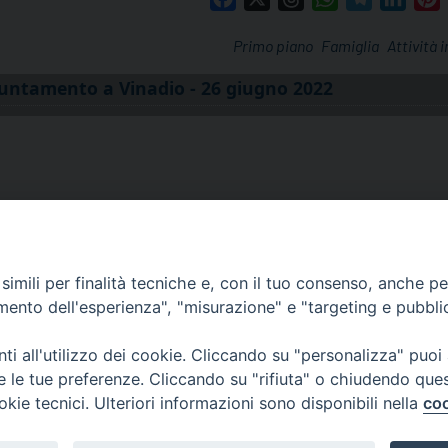
Primo piano
Famiglia
Attività 
puntamento a Vinadio - 26 giugno 2022
imili per finalità tecniche e, con il tuo consenso, anche per 
amento dell'esperienza", "misurazione" e "targeting e pubbli
i all'utilizzo dei cookie. Cliccando su "personalizza" puoi
re le tue preferenze. Cliccando su "rifiuta" o chiudendo que
via Amedeo Rossi, 28 - 12100 
okie tecnici. Ulteriori informazioni sono disponibili nella
coo
segreteriagenerale@diocesicu
c.f. 96017380047