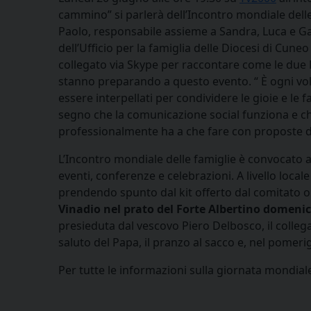
cammino” si parlerà dell’Incontro mondiale delle
Paolo, responsabile assieme a Sandra, Luca e G
dell’Ufficio per la famiglia delle Diocesi di Cune
collegato via Skype per raccontare come le due 
stanno preparando a questo evento. “ È ogni vo
essere interpellati per condividere le gioie e le f
segno che la comunicazione social funziona e che
professionalmente ha a che fare con proposte di
L’Incontro mondiale delle famiglie è convocato 
eventi, conferenze e celebrazioni. A livello locale
prendendo spunto dal kit offerto dal comitato o
Vinadio nel prato del Forte Albertino domenic
presieduta dal vescovo Piero Delbosco, il colle
saluto del Papa, il pranzo al sacco e, nel pomeri
Per tutte le informazioni sulla giornata mondiale