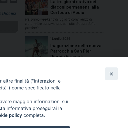
La tre giorni estiva dei
diaconi permanenti alla
Certosa di Pesio
in Diocesi
Nel primo weekend di luglio la convivenza di
fraternità e condivisione con altri diaconi della
provincia
1 Luglio 2026
Inagurazione della nuova
Parrocchia San Pier
Giorgio Frassati
Quattro giornate di festa per le comunità della
Bassa Valle Stura
TUTTI GLI ARTICOLI
altre finalità ("interazioni e
cità") come specificato nella
 avere maggiori informazioni sui
sta informativa proseguirai la
Cuneo
kie policy
completa.
neofossano.it