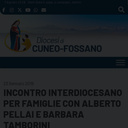
Skip
7 Agosto 2026
Santi Sisto II, papa, e compagni, martiri
to
content
23 Gennaio 2019
INCONTRO INTERDIOCESANO
PER FAMIGLIE CON ALBERTO
PELLAI E BARBARA
TAMBORINI