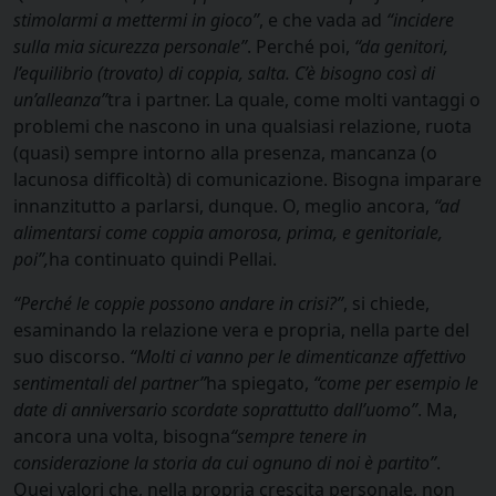
stimolarmi a mettermi in gioco”
, e che vada ad
“incidere
sulla mia sicurezza personale”
. Perché poi,
“da genitori,
l’equilibrio (trovato) di coppia, salta. C’è bisogno così di
un’alleanza”
tra i partner. La quale, come molti vantaggi o
problemi che nascono in una qualsiasi relazione, ruota
(quasi) sempre intorno alla presenza, mancanza (o
lacunosa difficoltà) di comunicazione. Bisogna imparare
innanzitutto a parlarsi, dunque. O, meglio ancora,
“ad
alimentarsi come coppia amorosa, prima, e genitoriale,
poi”,
ha continuato quindi Pellai.
“Perché le coppie possono andare in crisi?”
, si chiede,
esaminando la relazione vera e propria, nella parte del
suo discorso.
“Molti ci vanno per le dimenticanze affettivo
sentimentali del partner”
ha spiegato,
“come per esempio le
date di anniversario scordate soprattutto dall’uomo”
. Ma,
ancora una volta, bisogna
“sempre tenere in
considerazione la storia da cui ognuno di noi è partito”
.
Quei valori che, nella propria crescita personale, non