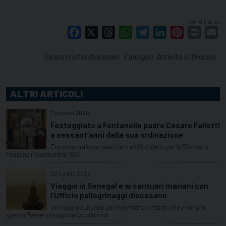
condividi su
Facebook
X
Threads
WhatsApp
Telegram
LinkedIn
Pinterest
Print
E
Incontri interdiocesani
Famiglia
Attività in Diocesi
ALTRI ARTICOLI
7 Agosto 2026
Festeggiato a Fontanelle padre Cesare Falletti
a sessant’anni dalla sua ordinazione
Era stato ordinato presbitero a Villafalletto per la Diocesi di
Fossano il 3 settembre 1966
22 Luglio 2026
Viaggio in Senegal e ai santuari mariani con
l’Ufficio pellegrinaggi diocesano
Un viaggio culturale per incontrare i cristiani che vivono in
questo Paese a maggioranza islamica