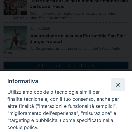
La tre giorni estiva dei diaconi permanenti alla
Certosa di Pesio
Nel primo weekend di luglio la convivenza di fraternità e
condivisione con altri diaconi della provincia
1 Luglio 2026
Inagurazione della nuova Parrocchia San Pier
Giorgio Frassati
Quattro giornate di festa per le comunità della Bassa Valle
Stura
TUTTI GLI ARTICOLI
Informativa
Utilizziamo cookie o tecnologie simili per
finalità tecniche e, con il tuo consenso, anche per
altre finalità ("interazioni e funzionalità semplici",
"miglioramento dell'esperienza", "misurazione" e
"targeting e pubblicità") come specificato nella
cookie policy.