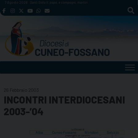
Skip
7 Agosto 2026
Santi Sisto II, papa, e compagni, martiri
to
content
26 Febbraio 2003
INCONTRI INTERDIOCESANI
2003-’04