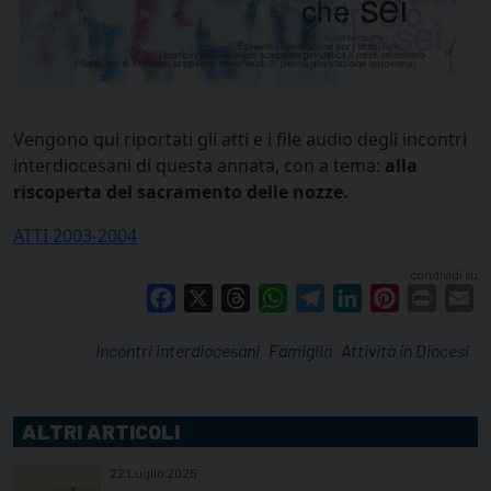
Vengono qui riportati gli atti e i file audio degli incontri
interdiocesani di questa annata, con a tema:
alla
riscoperta del sacramento delle nozze.
ATTI 2003-2004
condividi su
Facebook
X
Threads
WhatsApp
Telegram
LinkedIn
Pinterest
Print
E
Incontri interdiocesani
Famiglia
Attività in Diocesi
ALTRI ARTICOLI
22 Luglio 2026