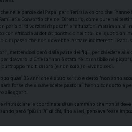
ttenti.
 che nelle parole del Papa, per riferirsi a coloro che “han
iliaris Consortio che nel Direttorio, come pure nei testi ma
n parla di “divorziati risposati” e “situazioni matrimoniali ir
 con efficacia al deficit pontificio nei titoli dei quotidiani 
io di passo che non dovrebbe lasciare indifferenti i Padri s
ri”, mettendosi però dalla parte dei figli, per chiedere alla
per davvero la Chiesa “non è stata né insensibile né pigra
 purtroppo molti di loro (e non solo!) si vivono così.
po quasi 35 anni che è stato scritto e detto “non sono sco
 sarà forse che alcune scelte pastorali hanno condotto a pen
 alleggeriti.
ile rintracciare le coordinate di un cammino che non si deve
osando però “più in là” di chi, fino a ieri, pensava fosse impo