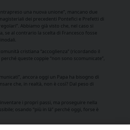
no intrapreso una nuova unione”, mancano due
gisteriali dei precedenti Pontefici e Prefetti di
regolari”. Abbiamo già visto che, nel caso si
ma, se al contrario la scelta di Francesco fosse
inodali.
 comunità cristiana “accoglienza” (ricordando il
”), perché queste coppie “non sono scomunicate”,
municati”, ancora oggi un Papa ha bisogno di
sare che, in realtà, non è così? Dal peso di
 inventare i propri passi, ma proseguire nella
ssibile; osando “più in là” perché oggi, forse è
condividi su