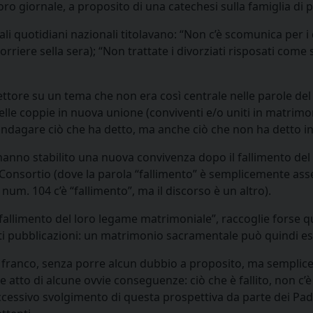
l loro giornale, a proposito di una catechesi sulla famiglia d
pali quotidiani nazionali titolavano: “Non c’è scomunica per i
rriere sella sera); “Non trattate i divorziati risposati come
l lettore su un tema che non era così centrale nelle parole de
lle coppie in nuova unione (conviventi e/o uniti in matrimon
ndagare ciò che ha detto, ma anche ciò che non ha detto in 
 “hanno stabilito una nuova convivenza dopo il fallimento d
is Consortio (dove la parola “fallimento” è semplicemente a
 num. 104 c’è “fallimento”, ma il discorso è un altro).
 fallimento del loro legame matrimoniale”, raccoglie forse 
ti pubblicazioni: un matrimonio sacramentale può quindi es
osì franco, senza porre alcun dubbio a proposito, ma sempl
to di alcune ovvie conseguenze: ciò che è fallito, non c’è pi
successivo svolgimento di questa prospettiva da parte dei Pa