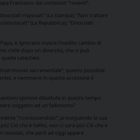
i papa Francesco dai contenuti “roventi”.
 divorziati risposati” (La stampa); “Non trattare
 scomunicati” (La Repubblica); “Divorziati
l Papa, e ignorano invece l’inedito cambio di
io civile dopo un divorzio), che si può
quella catechesi.
el matrimonio sacramentale”; questo possibile
ssente), e nemmeno in questa accezione è
questioni spinose dibattute in questo tempo
sere soggetto ad un fallimento?
icemente “riconoscendolo”; proseguendo la sua
ù! Ciò che è fallito, non ci sarà più! Ciò che è
dri sinodali, che però ad oggi appare