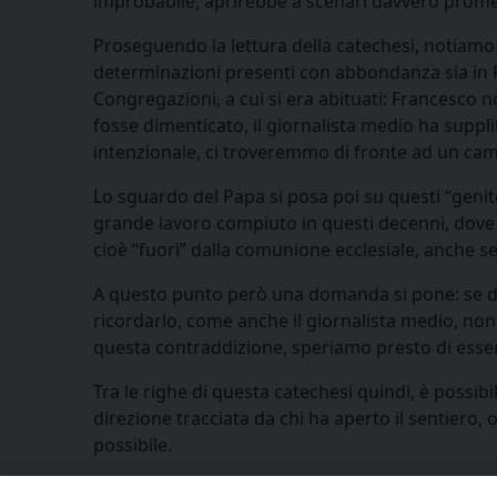
improbabile, aprirebbe a scenari davvero prome
Proseguendo la lettura della catechesi, notiamo
determinazioni presenti con abbondanza sia in Fam
Congregazioni, a cui si era abituati: Francesco no
fosse dimenticato, il giornalista medio ha supplito
intenzionale, ci troveremmo di fronte ad un camb
Lo sguardo del Papa si posa poi su questi “genito
grande lavoro compiuto in questi decenni, dove 
cioè “fuori” dalla comunione ecclesiale, anche se
A questo punto però una domanda si pone: se do
ricordarlo, come anche il giornalista medio, non
questa contraddizione, speriamo presto di essere
Tra le righe di questa catechesi quindi, è possib
direzione tracciata da chi ha aperto il sentiero, 
possibile.