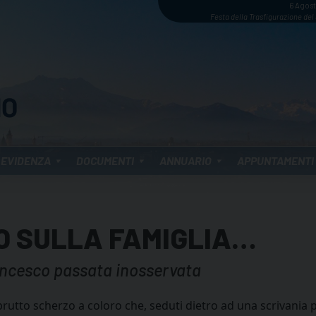
6 Agos
Festa della Trasfigurazione del
 EVIDENZA
DOCUMENTI
ANNUARIO
APPUNTAMENTI
DO SULLA FAMIGLIA…
ancesco passata inosservata
 brutto scherzo a coloro che, seduti dietro ad una scrivani