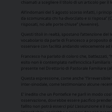
chiamati a scegliere il titolo di un articolo per i
All’indomani del 5 agosto scorso infatti, i princi
da scomunicato chi ha divorziato e si risposa” (Co
risposati, no alle porte chiuse” (Avvenire).
Questi titoli in realtà, spostano l’attenzione de
vocabolario da parte di Francesco a proposito de
osservare con facilità andando velocemente ad i
Francesco ha parlato di coloro che, battezzati,
esito non è contemplato nell’enciclica Familiar
presente nel Direttorio di Pastorale Familiare (al
Questa espressione, come anche “l’irreversibile
inter-sinodale, come testimoniano alcune recen
E’ inedito che un Pontefice ne parli in modo c
osservazione, dovrebbe essere pacifico prendere at
fallito non potrà esserci più! L’assunzione e il 