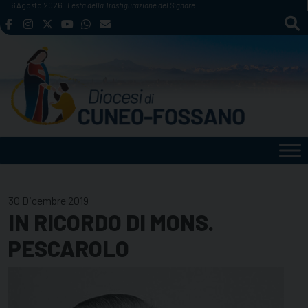
Skip
6 Agosto 2026
Festa della Trasfigurazione del Signore
to
content
30 Dicembre 2019
IN RICORDO DI MONS.
PESCAROLO