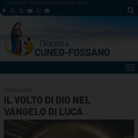
Skip
7 Agosto 2026
Santi Sisto II, papa, e compagni, martiri
to
content
1 Ottobre 2021
IL VOLTO DI DIO NEL
VANGELO DI LUCA