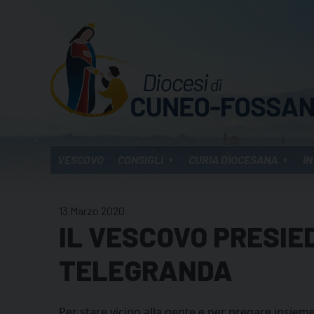
Skip
to
content
VESCOVO
CONSIGLI
CURIA DIOCESANA
IN
13 Marzo 2020
IL VESCOVO PRESI
TELEGRANDA
Per stare vicino alla gente e per pregare insieme