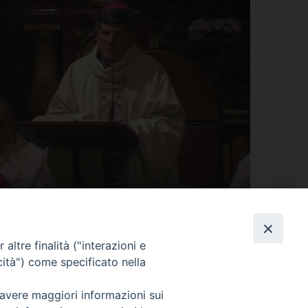
condividi su
Facebook
X
Threads
WhatsApp
Telegram
LinkedIn
Pinterest
Print
Email
Primo piano
altre finalità ("interazioni e
cità") come specificato nella
 avere maggiori informazioni sui