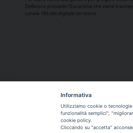
Delbosco presiede l’Eucaristia che viene trasme
canale 186 del digitale terrestre.
Informativa
Utilizziamo cookie o tecnologie s
funzionalità semplici", "miglior
cookie policy.
Cliccando su "accetta" acconsent