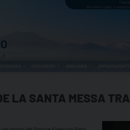
7 Agos
Santi Sisto II, papa, e compagni,
 EVIDENZA
DOCUMENTI
ANNUARIO
APPUNTAMENTI
EDE LA SANTA MESSA TR
 nel giorno del Signore il Vescovo Piero