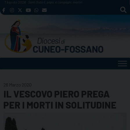
Skip
7 Agosto 2026
Santi Sisto II, papa, e compagni, martiri
to
content
26 Marzo 2020
IL VESCOVO PIERO PREGA
PER I MORTI IN SOLITUDINE