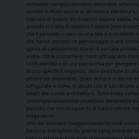
comunità: semplici elementi decorativi, virtuos
corredi di illustrazione ai sermoni e alle letture
Ognuna di queste declinazioni appare valida, ma
quando si tratta di stabilire il valore (non econ
che il pennello si posi su una tela o lo scalpello
che hanno portato un personaggio o una comuni
spinta di cambiamenti storici di portata globale.
scelte, ma le cronache e i contratti lasciano imm
confraternita o di una parrocchia per giungere 
di uno specifico soggetto, della posizione di un 
pittore sia disponibile, quasi sempre si danno i
raffigurato e come, in alcuni casi si sacrificano
adatti alle nuove architetture. Tutte scelte com
contemporaneamente rispettose dell’eredità di ch
passato, ma con lo sguardo al futuro perché ogn
lunga secoli.
Uno dei momenti maggiormente fecondi sotto qu
barocca: travagliata da guerre sanguinose ed ep
nella trasformazione e nel rinnovamento, metten