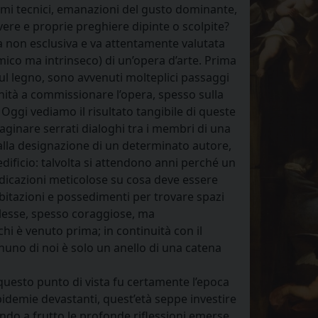
ismi tecnici, emanazioni del gusto dominante,
, vere e proprie preghiere dipinte o scolpite?
 non esclusiva e va attentamente valutata
omico ma intrinseco) di un’opera d’arte. Prima
 sul legno, sono avvenuti molteplici passaggi
tà a commissionare l’opera, spesso sulla
 Oggi vediamo il risultato tangibile di queste
aginare serrati dialoghi tra i membri di una
alla designazione di un determinato autore,
edificio: talvolta si attendono anni perché un
ndicazioni meticolose su cosa deve essere
 abitazioni e possedimenti per trovare spazi
plesse, spesso coraggiose, ma
i è venuto prima; in continuità con il
uno di noi è solo un anello di una catena
esto punto di vista fu certamente l’epoca
idemie devastanti, quest’età seppe investire
do a frutto le profonde riflessioni emerse