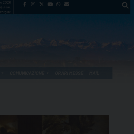
to 2026
) Stein,
vergine
COMUNICAZIONE
ORARI MESSE
MAIL