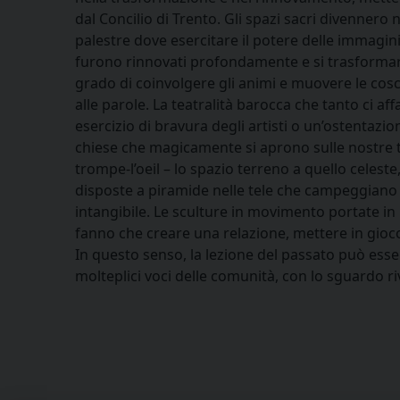
dal Concilio di Trento. Gli spazi sacri divennero
palestre dove esercitare il potere delle immagini:
furono rinnovati profondamente e si trasformar
grado di coinvolgere gli animi e muovere le co
alle parole. La teatralità barocca che tanto ci a
esercizio di bravura degli artisti o un’ostentazio
chiese che magicamente si aprono sulle nostre 
trompe-l’oeil – lo spazio terreno a quello celest
disposte a piramide nelle tele che campeggiano sug
intangibile. Le sculture in movimento portate in 
fanno che creare una relazione, mettere in gioco
In questo senso, la lezione del passato può esse
molteplici voci delle comunità, con lo sguardo ri