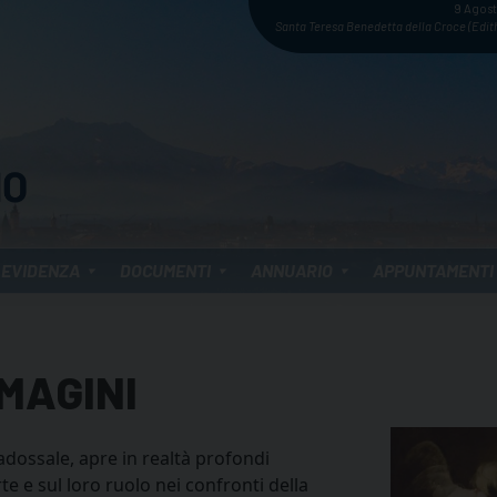
9 Agos
Santa Teresa Benedetta della Croce (Edith
 EVIDENZA
DOCUMENTI
ANNUARIO
APPUNTAMENTI
MMAGINI
dossale, apre in realtà profondi
rte e sul loro ruolo nei confronti della