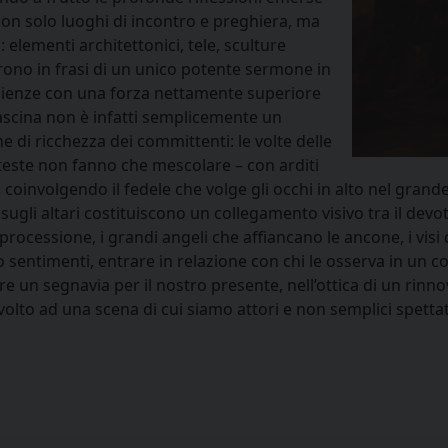
 non solo luoghi di incontro e preghiera, ma
 elementi architettonici, tele, sculture
ono in frasi di un unico potente sermone in
scienze con una forza nettamente superiore
ffascina non è infatti semplicemente un
ne di ricchezza dei committenti: le volte delle
teste non fanno che mescolare – con arditi
e, coinvolgendo il fedele che volge gli occhi in alto nel gra
li altari costituiscono un collegamento visivo tra il devoto 
processione, i grandi angeli che affiancano le ancone, i visi
 sentimenti, entrare in relazione con chi le osserva in un c
re un segnavia per il nostro presente, nell’ottica di un rin
volto ad una scena di cui siamo attori e non semplici spettat