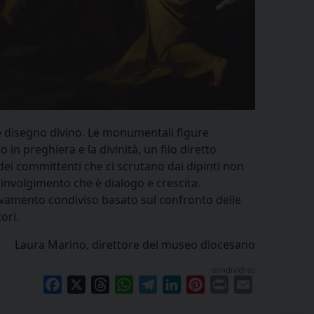
nde disegno divino. Le monumentali figure
in preghiera e la divinità, un filo diretto
 dei committenti che ci scrutano dai dipinti non
oinvolgimento che è dialogo e crescita.
novamento condiviso basato sul confronto delle
ori.
Laura Marino, direttore del museo diocesano
condividi su
Facebook
X
Threads
WhatsApp
Telegram
LinkedIn
Pinterest
Print
Email