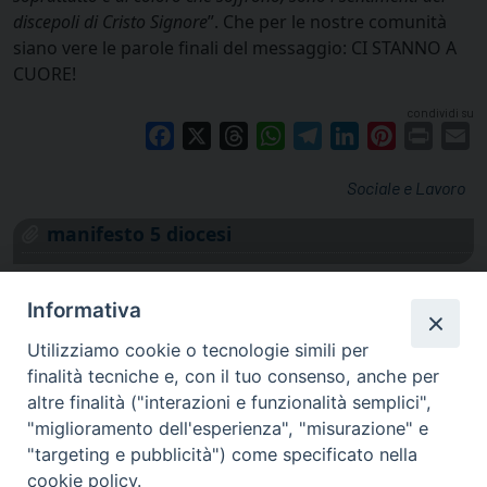
discepoli di Cristo Signore
”. Che per le nostre comunità
siano vere le parole finali del messaggio: CI STANNO A
CUORE!
condividi su
Facebook
X
Threads
WhatsApp
Telegram
LinkedIn
Pinterest
Print
E
Sociale e Lavoro
manifesto 5 diocesi
Informativa
Utilizziamo cookie o tecnologie simili per
finalità tecniche e, con il tuo consenso, anche per
altre finalità ("interazioni e funzionalità semplici",
"miglioramento dell'esperienza", "misurazione" e
"targeting e pubblicità") come specificato nella
cookie policy.