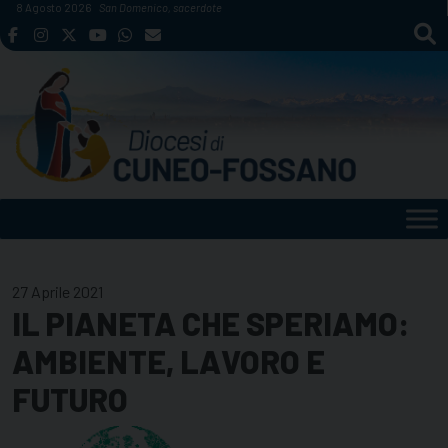
Skip
8 Agosto 2026
San Domenico, sacerdote
to
content
27 Aprile 2021
IL PIANETA CHE SPERIAMO:
AMBIENTE, LAVORO E
FUTURO