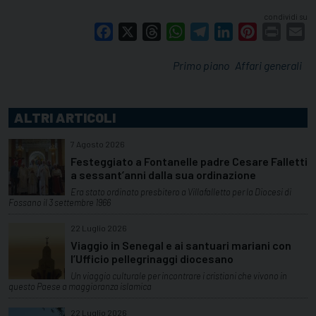
condividi su
Facebook
X
Threads
WhatsApp
Telegram
LinkedIn
Pinterest
Print
E
Primo piano
Affari generali
ALTRI ARTICOLI
7 Agosto 2026
Festeggiato a Fontanelle padre Cesare Falletti
a sessant’anni dalla sua ordinazione
Era stato ordinato presbitero a Villafalletto per la Diocesi di
Fossano il 3 settembre 1966
22 Luglio 2026
Viaggio in Senegal e ai santuari mariani con
l’Ufficio pellegrinaggi diocesano
Un viaggio culturale per incontrare i cristiani che vivono in
questo Paese a maggioranza islamica
22 Luglio 2026