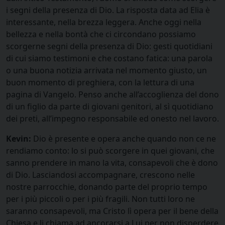
i segni della presenza di Dio. La risposta data ad Elia è
interessante, nella brezza leggera. Anche oggi nella
bellezza e nella bontà che ci circondano possiamo
scorgerne segni della presenza di Dio: gesti quotidiani
di cui siamo testimoni e che costano fatica: una parola
o una buona notizia arrivata nel momento giusto, un
buon momento di preghiera, con la lettura di una
pagina di Vangelo. Penso anche all’accoglienza del dono
di un figlio da parte di giovani genitori, al sì quotidiano
dei preti, all’impegno responsabile ed onesto nel lavoro.
Kevin:
Dio è presente e opera anche quando non ce ne
rendiamo conto: lo si può scorgere in quei giovani, che
sanno prendere in mano la vita, consapevoli che è dono
di Dio. Lasciandosi accompagnare, crescono nelle
nostre parrocchie, donando parte del proprio tempo
per i più piccoli o per i più fragili. Non tutti loro ne
saranno consapevoli, ma Cristo lì opera per il bene della
Chiesa e li chiama ad ancorarsi a Lui per non disperdere