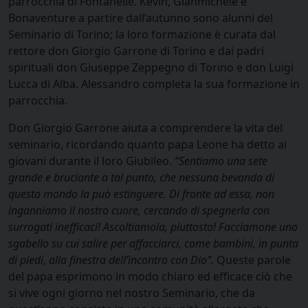
parrocchia di Fontanelle. Kevin, Gianmichele e
Bonaventure a partire dall’autunno sono alunni del
Seminario di Torino; la loro formazione è curata dal
rettore don Giorgio Garrone di Torino e dai padri
spirituali don Giuseppe Zeppegno di Torino e don Luigi
Lucca di Alba. Alessandro completa la sua formazione in
parrocchia.
Don Giorgio Garrone aiuta a comprendere la vita del
seminario, ricordando quanto papa Leone ha detto ai
giovani durante il loro Giubileo.
“Sentiamo una sete
grande e bruciante a tal punto, che nessuna bevanda di
questo mondo la può estinguere. Di fronte ad essa, non
inganniamo il nostro cuore, cercando di spegnerla con
surrogati inefficaci! Ascoltiamola, piuttosto! Facciamone uno
sgabello su cui salire per affacciarci, come bambini, in punta
di piedi, alla finestra dell’incontro con Dio”.
Queste parole
del papa esprimono in modo chiaro ed efficace ciò che
si vive ogni giorno nel nostro Seminario, che da