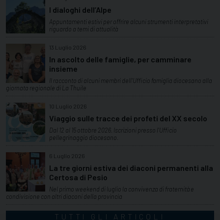
I dialoghi dell’Alpe
Appuntamenti estivi per offrire alcuni strumenti interpretativi
riguardo a temi di attualità
13 Luglio 2026
In ascolto delle famiglie, per camminare
insieme
Il racconto di alcuni membri dell'Ufficio famiglia diocesano alla
giornata regionale di La Thuile
10 Luglio 2026
Viaggio sulle tracce dei profeti del XX secolo
Dal 12 al 15 ottobre 2026. Iscrizioni presso l'Ufficio
pellegrinaggio diocesano.
6 Luglio 2026
La tre giorni estiva dei diaconi permanenti alla
Certosa di Pesio
Nel primo weekend di luglio la convivenza di fraternità e
condivisione con altri diaconi della provincia
TUTTI GLI ARTICOLI