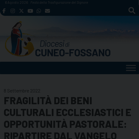
Skip
6 Agosto 2026
Festa della Trasfigurazione del Signore
to
content
8 Settembre 2022
FRAGILITÀ DEI BENI
CULTURALI ECCLESIASTICI E
OPPORTUNITÀ PASTORALE:
RIPARTIRE DAL VANGELO