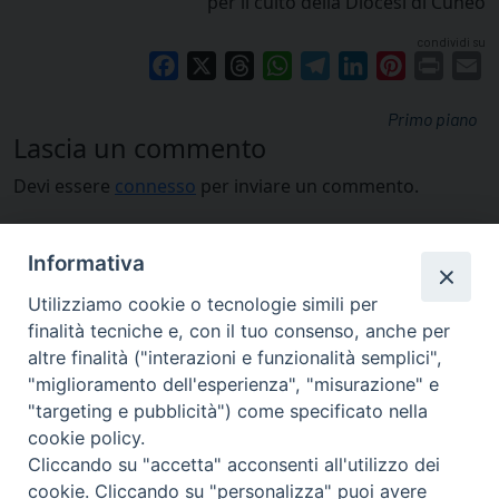
per il culto della Diocesi di Cuneo
condividi su
Facebook
X
Threads
WhatsApp
Telegram
LinkedIn
Pinterest
Print
E
Primo piano
Lascia un commento
Devi essere
connesso
per inviare un commento.
Informativa
Utilizziamo cookie o tecnologie simili per
finalità tecniche e, con il tuo consenso, anche per
altre finalità ("interazioni e funzionalità semplici",
"miglioramento dell'esperienza", "misurazione" e
"targeting e pubblicità") come specificato nella
cookie policy.
Cliccando su "accetta" acconsenti all'utilizzo dei
cookie. Cliccando su "personalizza" puoi avere