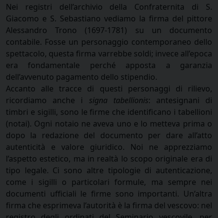
Nei registri dell’archivio della Confraternita di S.
Giacomo e S. Sebastiano vediamo la firma del pittore
Alessandro Trono (1697-1781) su un documento
contabile. Fosse un personaggio contemporaneo dello
spettacolo, questa firma varrebbe soldi; invece all’epoca
era fondamentale perché apposta a garanzia
dell’avvenuto pagamento dello stipendio.
Accanto alle tracce di questi personaggi di rilievo,
ricordiamo anche i
signa tabellionis
: antesignani di
timbri e sigilli, sono le firme che identificano i tabellioni
(notai). Ogni notaio ne aveva uno e lo metteva prima o
dopo la redazione del documento per dare all’atto
autenticità e valore giuridico. Noi ne apprezziamo
l’aspetto estetico, ma in realtà lo scopo originale era di
tipo legale. Ci sono altre tipologie di autenticazione,
come i sigilli o particolari formule, ma sempre nei
documenti ufficiali le firme sono importanti. Un’altra
firma che esprimeva l’autorità è la firma del vescovo: nel
registro degli ordinati del Seminario vescovile, per