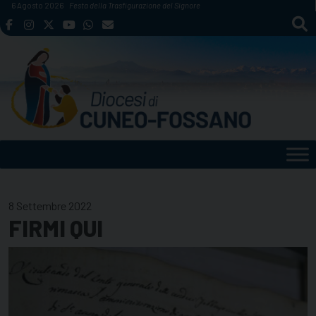
Skip
6 Agosto 2026
Festa della Trasfigurazione del Signore
to
content
8 Settembre 2022
FIRMI QUI