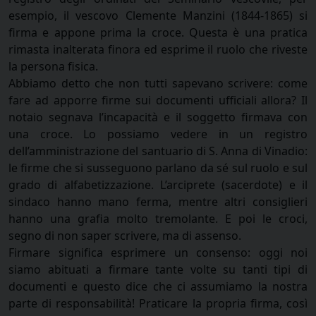
esempio, il vescovo Clemente Manzini (1844-1865) si
firma e appone prima la croce. Questa è una pratica
rimasta inalterata finora ed esprime il ruolo che riveste
la persona fisica.
Abbiamo detto che non tutti sapevano scrivere: come
fare ad apporre firme sui documenti ufficiali allora? Il
notaio segnava l’incapacità e il soggetto firmava con
una croce. Lo possiamo vedere in un registro
dell’amministrazione del santuario di S. Anna di Vinadio:
le firme che si susseguono parlano da sé sul ruolo e sul
grado di alfabetizzazione. L’arciprete (sacerdote) e il
sindaco hanno mano ferma, mentre altri consiglieri
hanno una grafia molto tremolante. E poi le croci,
segno di non saper scrivere, ma di assenso.
Firmare significa esprimere un consenso: oggi noi
siamo abituati a firmare tante volte su tanti tipi di
documenti e questo dice che ci assumiamo la nostra
parte di responsabilità! Praticare la propria firma, così