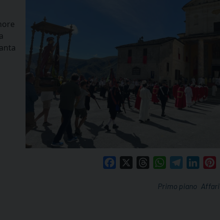
onore
a
Santa
Facebook
X
Threads
WhatsApp
Telegram
Linke
P
Primo piano
Affari