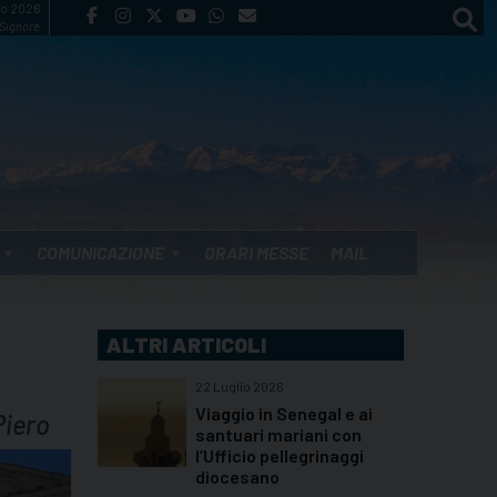
to 2026
 Signore
COMUNICAZIONE
ORARI MESSE
MAIL
ALTRI ARTICOLI
22 Luglio 2026
Viaggio in Senegal e ai
Piero
santuari mariani con
l’Ufficio pellegrinaggi
diocesano