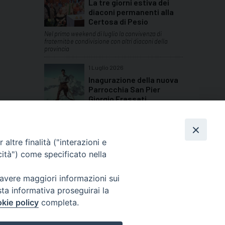
La tre giorni estiva dei
diaconi permanenti alla
Certosa di Pesio
Nel primo weekend di luglio la convivenza di
fraternità e condivisione con altri diaconi della
provincia
1 Luglio 2026
Inagurazione della nuova
Parrocchia San Pier
Giorgio Frassati
Quattro giornate di festa per le comunità della
Bassa Valle Stura
TUTTI GLI ARTICOLI
altre finalità ("interazioni e
cità") come specificato nella
 avere maggiori informazioni sui
sta informativa proseguirai la
Cuneo
kie policy
completa.
neofossano.it