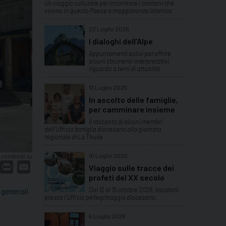
Un viaggio culturale per incontrare i cristiani che
vivono in questo Paese a maggioranza islamica
22 Luglio 2026
I dialoghi dell’Alpe
Appuntamenti estivi per offrire
alcuni strumenti interpretativi
riguardo a temi di attualità
13 Luglio 2026
In ascolto delle famiglie,
per camminare insieme
Il racconto di alcuni membri
dell'Ufficio famiglia diocesano alla giornata
regionale di La Thuile
10 Luglio 2026
condividi su
dIn
interest
Print
Email
Viaggio sulle tracce dei
profeti del XX secolo
Dal 12 al 15 ottobre 2026. Iscrizioni
 generali
presso l'Ufficio pellegrinaggio diocesano.
6 Luglio 2026