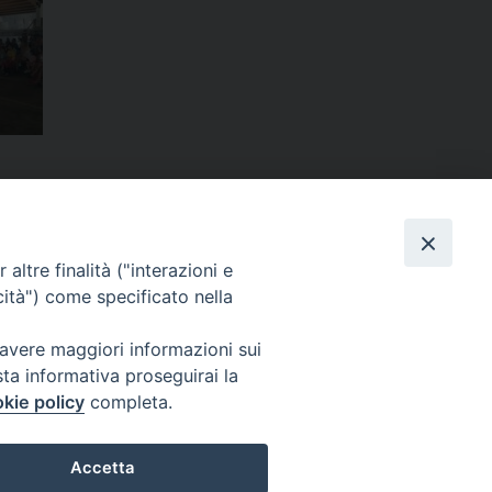
condividi su
dIn
interest
Print
Email
in Diocesi
altre finalità ("interazioni e
cità") come specificato nella
 avere maggiori informazioni sui
sta informativa proseguirai la
Cuneo
kie policy
completa.
neofossano.it
Accetta