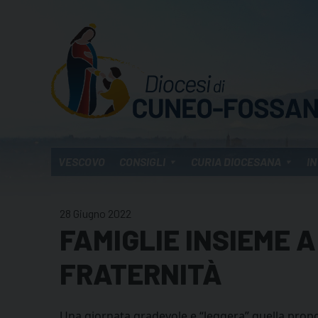
Skip
to
content
VESCOVO
CONSIGLI
CURIA DIOCESANA
IN
28 Giugno 2022
FAMIGLIE INSIEME 
FRATERNITÀ
Una giornata gradevole e “leggera” quella propos