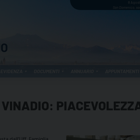
8 Agos
San Domenico, sa
 EVIDENZA
DOCUMENTI
ANNUARIO
APPUNTAMENTI
A VINADIO: PIACEVOLEZZA
ta dall’Uff. Famiglia