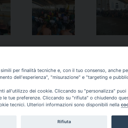
Facebook
X
Threads
WhatsApp
Telegram
Linke
P
Famiglia
Attività 
imili per finalità tecniche e, con il tuo consenso, anche per 
amento dell'esperienza", "misurazione" e "targeting e pubbli
i all'utilizzo dei cookie. Cliccando su "personalizza" puoi
re le tue preferenze. Cliccando su "rifiuta" o chiudendo que
via Amedeo Rossi, 28 - 12100 
okie tecnici. Ulteriori informazioni sono disponibili nella
coo
segreteriagenerale@diocesicu
c.f. 96017380047
Rifiuta