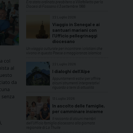
Era stato ordinato presbitero a Villafalletto per la
Diocesi di Fossano il 3 settembre 1966
22 Luglio 2026
Viaggio in Senegal e ai
santuari mariani con
l’Ufficio pellegrinaggi
diocesano
Un viaggio culturale per incontrare i cristiani che
vivono in questo Paese a maggioranza islamica
a col
22 Luglio 2026
ista al
I dialoghi dell’Alpe
questo
Appuntamenti estivi per offrire
ciato da
alcuni strumenti interpretativi
riguardo a temi di attualità
lcuna
e senza
13 Luglio 2026
In ascolto delle famiglie,
per camminare insieme
Il racconto di alcuni membri
,
dell'Ufficio famiglia diocesano alla giornata
regionale di La Thuile