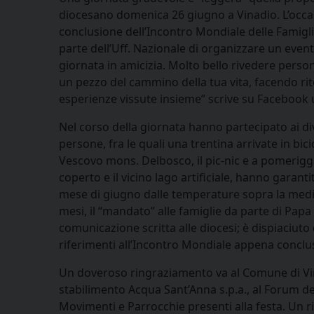
diocesano domenica 26 giugno a Vinadio. L’occas
conclusione dell’Incontro Mondiale delle Famigli
parte dell’Uff. Nazionale di organizzare un evento
giornata in amicizia. Molto bello rivedere pers
un pezzo del cammino della tua vita, facendo ri
esperienze vissute insieme” scrive su Facebook 
Nel corso della giornata hanno partecipato ai d
persone, fra le quali una trentina arrivate in b
Vescovo mons. Delbosco, il pic-nic e a pomeriggio
coperto e il vicino lago artificiale, hanno garan
mese di giugno dalle temperature sopra la medi
mesi, il “mandato” alle famiglie da parte di Pap
comunicazione scritta alle diocesi; è dispiaciuto
riferimenti all’Incontro Mondiale appena conclu
Un doveroso ringraziamento va al Comune di Vina
stabilimento Acqua Sant’Anna s.p.a., al Forum del
Movimenti e Parrocchie presenti alla festa. Un r