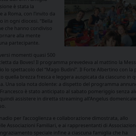
ione è stata la
e a Roma, con l’invito da
 in ogni diocesi. “Bella
one che hanno condiviso
tornare alla mente
una partecipante.
iversi momenti quasi 500
icicletta da Boves! Il programma prevedeva al mattino la Mess
 lo spettacolo del “Mago Budinì”. Il Forte Albertino con la p
tito quella brezza fresca e leggera auspicata da ciascuno in 
a. Una sola nota dolente: a dispetto del programma annun
a Francesco è stato anticipato al sabato pomeriggio senza a
 quindi assistere in diretta streaming all’Angelus domenical
so.
dio per l’accoglienza e collaborazione dimostrata, allo
le Associazioni Familiari, e ai rappresentanti di Associazioni
ingraziamento speciale infine a ciascuna famiglia che ha