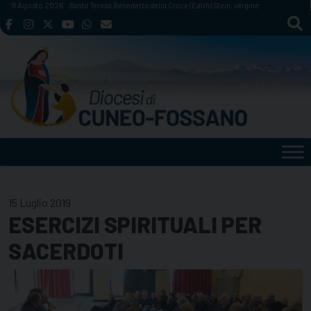
Skip
9 Agosto 2026
Santa Teresa Benedetta della Croce (Edith) Stein, vergine
to
content
15 Luglio 2019
ESERCIZI SPIRITUALI PER
SACERDOTI