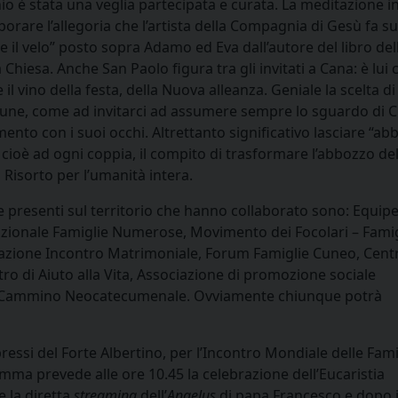
io è stata una veglia partecipata e curata. La meditazione i
orare l’allegoria che l’artista della Compagnia di Gesù fa s
e il velo” posto sopra Adamo ed Eva dall’autore del libro del
Chiesa. Anche San Paolo figura tra gli invitati a Cana: è lui
e il vino della festa, della Nuova alleanza. Geniale la scelta d
une, come ad invitarci ad assumere sempre lo sguardo di Cr
ento con i suoi occhi. Altrettanto significativo lasciare “ab
ro, cioè ad ogni coppia, il compito di trasformare l’abbozzo de
Risorto per l’umanità intera.
e presenti sul territorio che hanno collaborato sono: Equip
azionale Famiglie Numerose, Movimento dei Focolari – Famig
iazione Incontro Matrimoniale, Forum Famiglie Cuneo, Cent
tro di Aiuto alla Vita, Associazione di promozione sociale
o, Cammino Neocatecumenale. Ovviamente chiunque potrà
essi del Forte Albertino, per l’Incontro Mondiale delle Fami
mma prevede alle ore 10.45 la celebrazione dell’Eucaristia
 la diretta
streaming
dell’
Angelus
di papa Francesco e dopo il