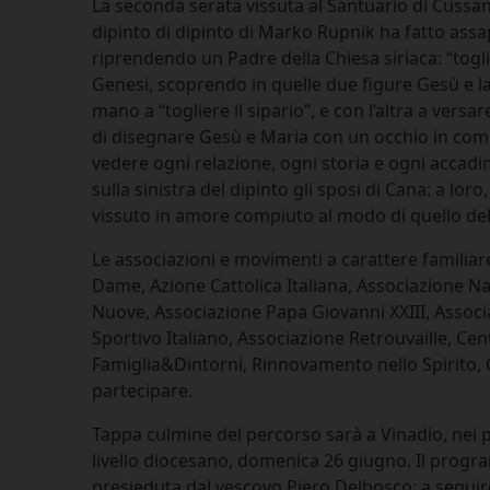
La seconda serata vissuta al Santuario di Cussan
dipinto di dipinto di Marko Rupnik ha fatto assap
riprendendo un Padre della Chiesa siriaca: “togli
Genesi, scoprendo in quelle due figure Gesù e la 
mano a “togliere il sipario”, e con l’altra a versar
di disegnare Gesù e Maria con un occhio in com
vedere ogni relazione, ogni storia e ogni accadim
sulla sinistra del dipinto gli sposi di Cana: a lo
vissuto in amore compiuto al modo di quello del 
Le associazioni e movimenti a carattere familiar
Dame, Azione Cattolica Italiana, Associazione N
Nuove, Associazione Papa Giovanni XXIII, Assoc
Sportivo Italiano, Associazione Retrouvaille, Cen
Famiglia&Dintorni, Rinnovamento nello Spirit
partecipare.
Tappa culmine del percorso sarà a Vinadio, nei pr
livello diocesano, domenica 26 giugno. Il progra
presieduta dal vescovo Piero Delbosco; a seguire