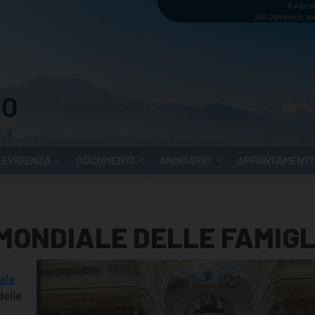
8 Agos
San Domenico, sa
 EVIDENZA
DOCUMENTI
ANNUARIO
APPUNTAMENTI
MONDIALE DELLE FAMIGL
ale
delle