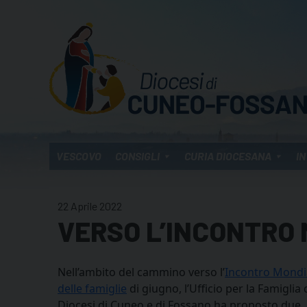
Skip
to
content
VESCOVO
CONSIGLI
CURIA DIOCESANA
IN
22 Aprile 2022
VERSO L’INCONTRO 
Nell’ambito del cammino verso l’
Incontro Mondi
delle famiglie
di giugno, l’Ufficio per la Famiglia 
Diocesi di Cuneo e di Fossano ha proposto due