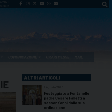
to 2026
cerdote
COMUNICAZIONE
ORARI MESSE
MAIL
ALTRI ARTICOLI
IE
7 Agosto 2026
Festeggiato a Fontanelle
padre Cesare Falletti a
sessant’anni dalla sua
ordinazione