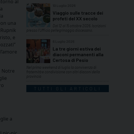
ntorno al
10 Luglio 2026
ua
Viaggio sulle tracce dei
la
profeti del XX secolo
 con una
Dal 12 al 15 ottobre 2026. Iscrizioni
i Rupnik
presso l'Ufficio pellegrinaggio diocesano.
isto, e
6 Luglio 2026
bozzati”
La tre giorni estiva dei
ll’amore
diaconi permanenti alla
Certosa di Pesio
Nel primo weekend di luglio la convivenza di
e Notre
fraternità e condivisione con altri diaconi della
provincia
lie
ro
TUTTI GLI ARTICOLI
glie a
 pic-nic