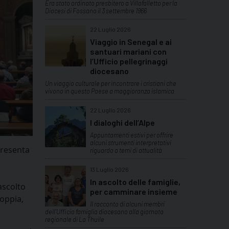
Era stato ordinato presbitero a Villafalletto per la
Diocesi di Fossano il 3 settembre 1966
22 Luglio 2026
Viaggio in Senegal e ai
santuari mariani con
l’Ufficio pellegrinaggi
diocesano
Un viaggio culturale per incontrare i cristiani che
vivono in questo Paese a maggioranza islamica
22 Luglio 2026
I dialoghi dell’Alpe
Appuntamenti estivi per offrire
alcuni strumenti interpretativi
presenta
riguardo a temi di attualità
13 Luglio 2026
In ascolto delle famiglie,
ascolto
per camminare insieme
coppia,
Il racconto di alcuni membri
dell'Ufficio famiglia diocesano alla giornata
regionale di La Thuile