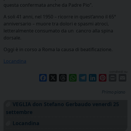
questa confermata anche da Padre Pio”.
A soli 41 anni, nel 1950 – ricorre in quest’anno il 65°
anniversario – muore tra dolori e spasmi atroci,
letteralmente consumato da un cancro alla spina
dorsale.
Oggi è in corso a Roma la causa di beatificazione.
Locandina
condividi su
Facebook
X
Threads
WhatsApp
Telegram
LinkedIn
Pinterest
Print
E
Primo piano
VEGLIA don Stefano Gerbaudo venerdì 25
settembre
Locandina