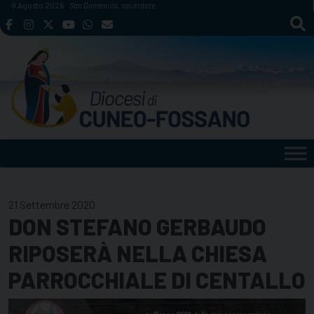
Skip
8 Agosto 2026
San Domenico, sacerdote
to
content
21 Settembre 2020
DON STEFANO GERBAUDO
RIPOSERÀ NELLA CHIESA
PARROCCHIALE DI CENTALLO