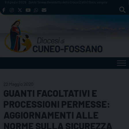
Skip
9 Agosto 2026
Santa Teresa Benedetta della Croce (Edith) Stein, vergine
to
content
22 Maggio 2020
GUANTI FACOLTATIVI E
PROCESSIONI PERMESSE:
AGGIORNAMENTI ALLE
NORME SULLA SICUREZZA