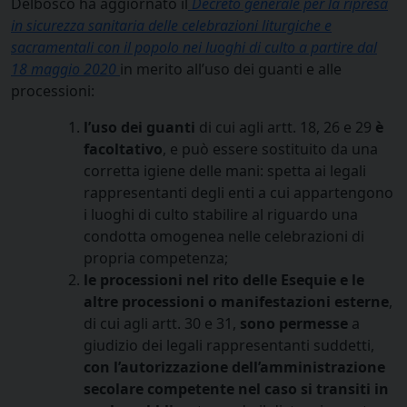
Delbosco ha aggiornato il
Decreto generale per la ripresa
in sicurezza sanitaria delle celebrazioni liturgiche e
sacramentali con il popolo nei luoghi di culto a partire dal
18 maggio 2020
in merito all’uso dei guanti e alle
processioni:
l’uso dei guanti
di cui agli artt. 18, 26 e 29
è
facoltativo
, e può essere sostituito da una
corretta igiene delle mani: spetta ai legali
rappresentanti degli enti a cui appartengono
i luoghi di culto stabilire al riguardo una
condotta omogenea nelle celebrazioni di
propria competenza;
le processioni nel rito delle Esequie e le
altre processioni o manifestazioni esterne
,
di cui agli artt. 30 e 31,
sono permesse
a
giudizio dei legali rappresentanti suddetti,
con l’autorizzazione dell’amministrazione
secolare competente nel caso si transiti in