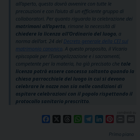
all’aperto, questo dovrà avvenire con tutte le
precauzioni e con l’aiuto di un efficiente gruppo di
collaboratori. Per quanto riguarda la celebrazione dei
matrimoni all’aperto
, rimane la necessità di
chiedere la licenza all’Ordinario del luogo
, a
norma dell’art. 24 del
Decreto generale della CEI sul
matrimonio canonico
. A questo proposito, il Vicario
episcopale per l’Evangelizzazione e i sacramenti,
competente per la materia, ha già precisato che
tale
licenza potrà essere concessa soltanto quando la
chiesa parrocchiale del luogo in cui si devono
celebrare le nozze non sia nelle condizioni di
ospitare celebrazioni con il popolo rispettando il
protocollo sanitario prescritto
.
condividi su
Facebook
X
Threads
WhatsApp
Telegram
LinkedIn
Pinterest
Print
E
Primo piano