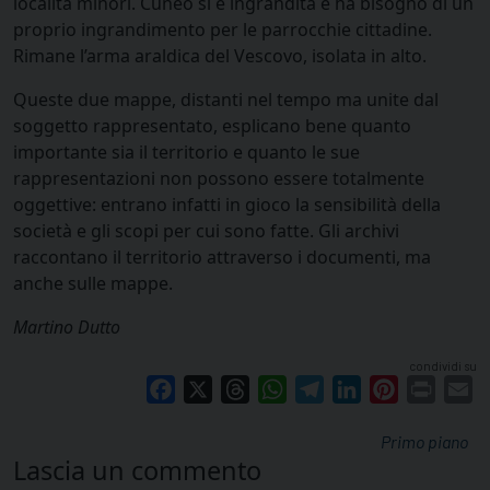
località minori. Cuneo si è ingrandita e ha bisogno di un
proprio ingrandimento per le parrocchie cittadine.
Rimane l’arma araldica del Vescovo, isolata in alto.
Queste due mappe, distanti nel tempo ma unite dal
soggetto rappresentato, esplicano bene quanto
importante sia il territorio e quanto le sue
rappresentazioni non possono essere totalmente
oggettive: entrano infatti in gioco la sensibilità della
società e gli scopi per cui sono fatte. Gli archivi
raccontano il territorio attraverso i documenti, ma
anche sulle mappe.
Martino Dutto
condividi su
Facebook
X
Threads
WhatsApp
Telegram
LinkedIn
Pinterest
Print
E
Primo piano
Lascia un commento