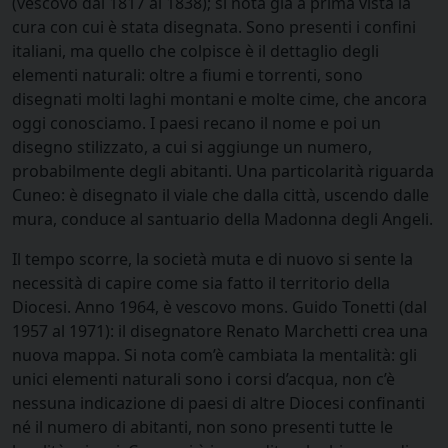
(vescovo dal 1817 al 1838); si nota già a prima vista la
cura con cui è stata disegnata. Sono presenti i confini
italiani, ma quello che colpisce è il dettaglio degli
elementi naturali: oltre a fiumi e torrenti, sono
disegnati molti laghi montani e molte cime, che ancora
oggi conosciamo. I paesi recano il nome e poi un
disegno stilizzato, a cui si aggiunge un numero,
probabilmente degli abitanti. Una particolarità riguarda
Cuneo: è disegnato il viale che dalla città, uscendo dalle
mura, conduce al santuario della Madonna degli Angeli.
Il tempo scorre, la società muta e di nuovo si sente la
necessità di capire come sia fatto il territorio della
Diocesi. Anno 1964, è vescovo mons. Guido Tonetti (dal
1957 al 1971): il disegnatore Renato Marchetti crea una
nuova mappa. Si nota com’è cambiata la mentalità: gli
unici elementi naturali sono i corsi d’acqua, non c’è
nessuna indicazione di paesi di altre Diocesi confinanti
né il numero di abitanti, non sono presenti tutte le