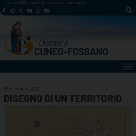
Skip
7 Agosto 2026
Santi Sisto II, papa, e compagni, martiri
to
content
8 Settembre 2022
DISEGNO DI UN TERRITORIO