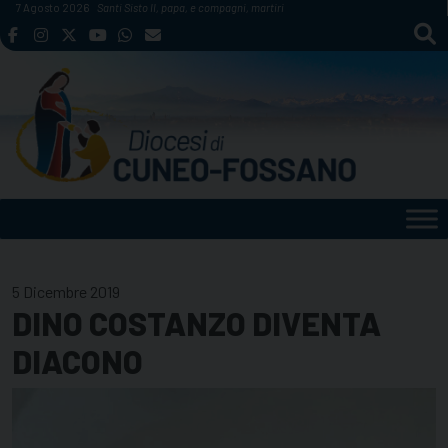
Skip
7 Agosto 2026
Santi Sisto II, papa, e compagni, martiri
to
content
5 Dicembre 2019
DINO COSTANZO DIVENTA
DIACONO