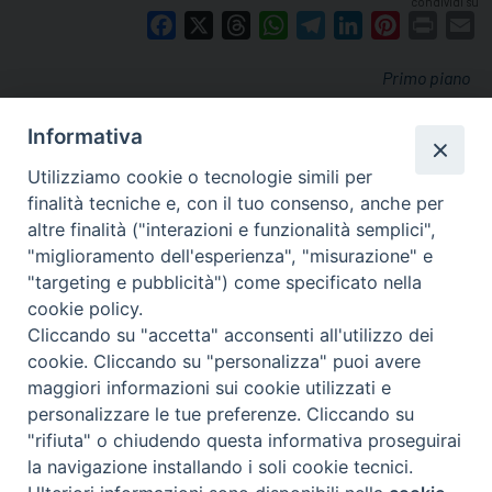
condividi su
Facebook
X
Threads
WhatsApp
Telegram
LinkedIn
Pinterest
Print
E
Primo piano
Informativa
Utilizziamo cookie o tecnologie simili per
finalità tecniche e, con il tuo consenso, anche per
altre finalità ("interazioni e funzionalità semplici",
"miglioramento dell'esperienza", "misurazione" e
"targeting e pubblicità") come specificato nella
cookie policy.
Cliccando su "accetta" acconsenti all'utilizzo dei
cookie. Cliccando su "personalizza" puoi avere
via Amedeo Rossi, 28 - 12100 Cuneo
maggiori informazioni sui cookie utilizzati e
segreteriagenerale@diocesicuneofossano.it
personalizzare le tue preferenze. Cliccando su
c.f. 96017380047
"rifiuta" o chiudendo questa informativa proseguirai
la navigazione installando i soli cookie tecnici.