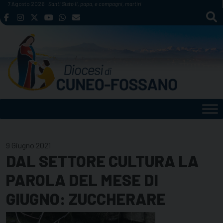
Skip
7 Agosto 2026
Santi Sisto II, papa, e compagni, martiri
to
content
9 Giugno 2021
DAL SETTORE CULTURA LA
PAROLA DEL MESE DI
GIUGNO: ZUCCHERARE